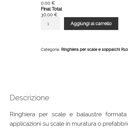
0,00 €
Final Total
30,00 €
Ringhiera
Aggiungi al carrello
per
scale
e
soppalchi
Categoria:
Ringhiera per scale e soppalchi R10 
R
10
a
correnti
verticali
esterna
Descrizione
quantità
Ringhiera per scale e balaustre formata
applicazioni su scale in muratura o prefabbr