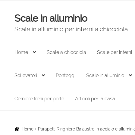
Scale in alluminio
Vai
Vai
alla
al
Scale in alluminio per interni a chiocciola
navigazione
contenuto
Home
Scale a chiocciola
Scale per interni
Sollevatori
Ponteggi
Scale in alluminio
Cerniere freni per porte
Articoli per la casa
Home
Parapetti Ringhiere Balaustre in acciaio e allumini