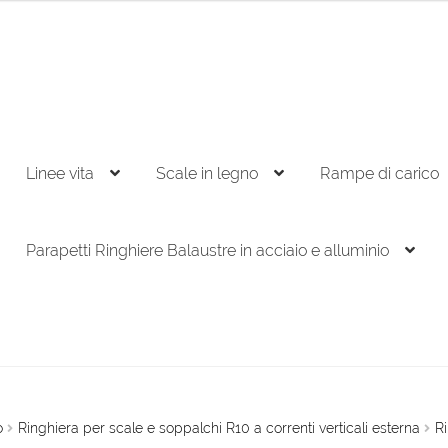
Linee vita
Scale in legno
Rampe di carico
Parapetti Ringhiere Balaustre in acciaio e alluminio
o
Ringhiera per scale e soppalchi R10 a correnti verticali esterna
Ri