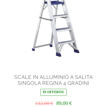
menu
Ponteggi
child
Espandi
Scale in alluminio
il
menu
Espandi
Parapetti Ringhiere Balaustre in acciaio e alluminio
child
il
menu
Valigie
child
Cerniere freni per porte
Articoli per la casa
SCALE IN ALLUMINIO A SALITA
SINGOLA REGINA 4 GRADINI
IN OFFERTA!
Il
Il
132,00
€
89,00
€