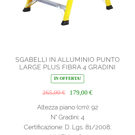
SGABELLI IN ALLUMINIO PUNTO
LARGE PLUS FIBRA 4 GRADINI
IN OFFERTA!
Il
Il
265,00
€
179,00
€
prezzo
prezzo
Altezza piano (cm): 92
originale
attuale
era:
è:
N° Gradini: 4
265,00 €.
179,00 €.
Certificazione: D. Lgs. 81/2008,