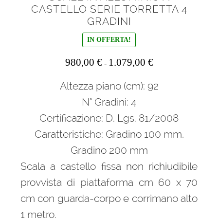
CASTELLO SERIE TORRETTA 4
GRADINI
IN OFFERTA!
Fascia
980,00
€
1.079,00
€
-
di
Altezza piano (cm): 92
prezzo:
da
N° Gradini: 4
980,00 €
Certificazione: D. Lgs. 81/2008
a
Caratteristiche: Gradino 100 mm,
1.079,00 €
Gradino 200 mm
Scala a castello fissa non richiudibile
provvista di piattaforma cm 60 x 70
cm con guarda-corpo e corrimano alto
1 metro.