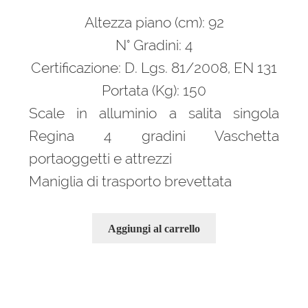
prezzo
prezzo
Altezza piano (cm): 92
originale
attuale
era:
è:
N° Gradini: 4
132,00 €.
89,00 €.
Certificazione: D. Lgs. 81/2008, EN 131
Portata (Kg): 150
Scale in alluminio a salita singola
Regina 4 gradini Vaschetta
portaoggetti e attrezzi
Maniglia di trasporto brevettata
Aggiungi al carrello