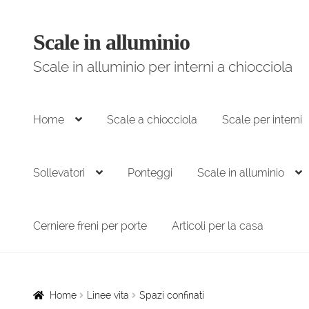
Scale in alluminio
Vai
Vai
alla
al
Scale in alluminio per interni a chiocciola
navigazione
contenuto
Home
Scale a chiocciola
Scale per interni
Sollevatori
Ponteggi
Scale in alluminio
Cerniere freni per porte
Articoli per la casa
Home
Linee vita
Spazi confinati