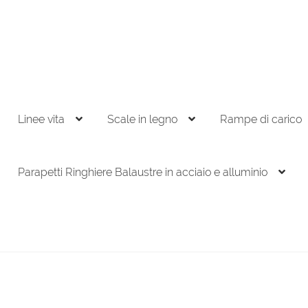
Linee vita
Scale in legno
Rampe di carico
Parapetti Ringhiere Balaustre in acciaio e alluminio