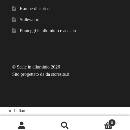
Rampe di carico
Sollevatori
Ponteggi in alluminio e acciaio
© Scale in alluminio 2026
Sito progettato da
da
storesite.it
.
Italian
English
0
Cerca:
Cerca