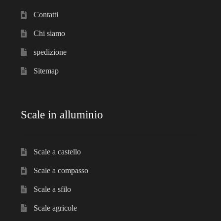
menu
Ponteggi
Contatti
child
Espandi
Chi siamo
Scale in alluminio
il
spedizione
menu
Espandi
Parapetti Ringhiere Balaustre in acciaio e alluminio
child
Sitemap
il
menu
Valigie
child
Scale in alluminio
Cerniere freni per porte
Articoli per la casa
Scale a castello
Scale a compasso
Scale a sfilo
Scale agricole