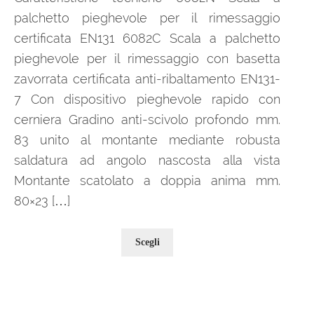
palchetto pieghevole per il rimessaggio
certificata EN131 6082C Scala a palchetto
pieghevole per il rimessaggio con basetta
zavorrata certificata anti-ribaltamento EN131-
7 Con dispositivo pieghevole rapido con
cerniera Gradino anti-scivolo profondo mm.
83 unito al montante mediante robusta
saldatura ad angolo nascosta alla vista
Montante scatolato a doppia anima mm.
80×23 […]
Questo
Scegli
prodotto
ha
più
varianti.
Le