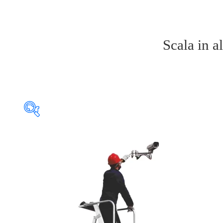
Scala in a
Prodotto Altezza piano (cm)
Caratteristiche
Prodotto Certificazione
N° Gradini