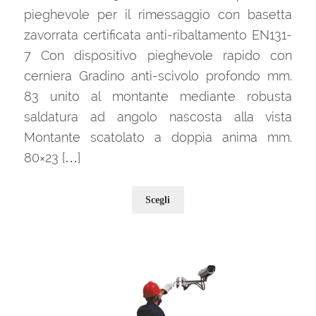
pieghevole per il rimessaggio con basetta
zavorrata certificata anti-ribaltamento EN131-
7 Con dispositivo pieghevole rapido con
cerniera Gradino anti-scivolo profondo mm.
83 unito al montante mediante robusta
saldatura ad angolo nascosta alla vista
Montante scatolato a doppia anima mm.
80×23 […]
Questo
Scegli
prodotto
ha
più
varianti.
Le
opzioni
possono