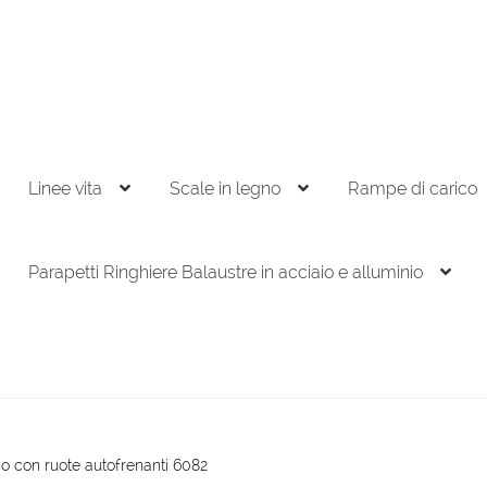
Linee vita
Scale in legno
Rampe di carico
Parapetti Ringhiere Balaustre in acciaio e alluminio
o con ruote autofrenanti 6082