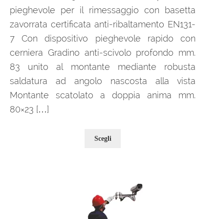
pieghevole per il rimessaggio con basetta
zavorrata certificata anti-ribaltamento EN131-
7 Con dispositivo pieghevole rapido con
cerniera Gradino anti-scivolo profondo mm.
83 unito al montante mediante robusta
saldatura ad angolo nascosta alla vista
Montante scatolato a doppia anima mm.
80×23 […]
Questo
Scegli
prodotto
ha
più
varianti.
Le
opzioni
possono