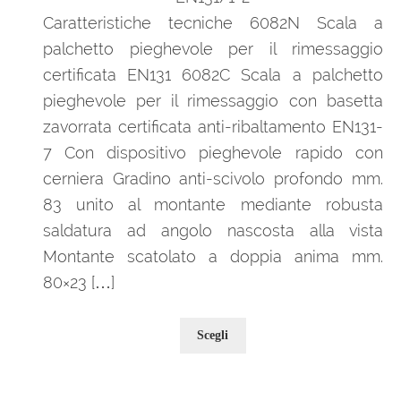
Caratteristiche tecniche 6082N Scala a
palchetto pieghevole per il rimessaggio
certificata EN131 6082C Scala a palchetto
pieghevole per il rimessaggio con basetta
zavorrata certificata anti-ribaltamento EN131-
7 Con dispositivo pieghevole rapido con
cerniera Gradino anti-scivolo profondo mm.
83 unito al montante mediante robusta
saldatura ad angolo nascosta alla vista
Montante scatolato a doppia anima mm.
80×23 […]
Questo
Scegli
prodotto
ha
più