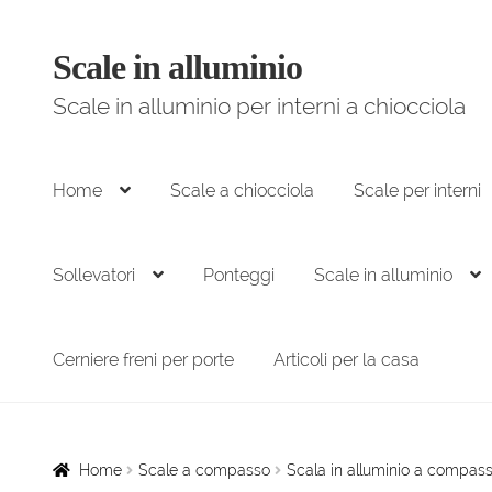
Scale in alluminio
Vai
Vai
alla
al
Scale in alluminio per interni a chiocciola
navigazione
contenuto
Home
Scale a chiocciola
Scale per interni
Sollevatori
Ponteggi
Scale in alluminio
Cerniere freni per porte
Articoli per la casa
Home
Scale a compasso
Scala in alluminio a compass