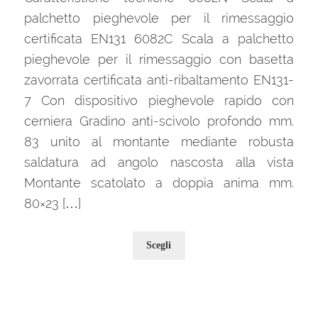
palchetto pieghevole per il rimessaggio
certificata EN131 6082C Scala a palchetto
pieghevole per il rimessaggio con basetta
zavorrata certificata anti-ribaltamento EN131-
7 Con dispositivo pieghevole rapido con
cerniera Gradino anti-scivolo profondo mm.
83 unito al montante mediante robusta
saldatura ad angolo nascosta alla vista
Montante scatolato a doppia anima mm.
80×23 […]
Questo
Scegli
prodotto
ha
più
varianti.
Le