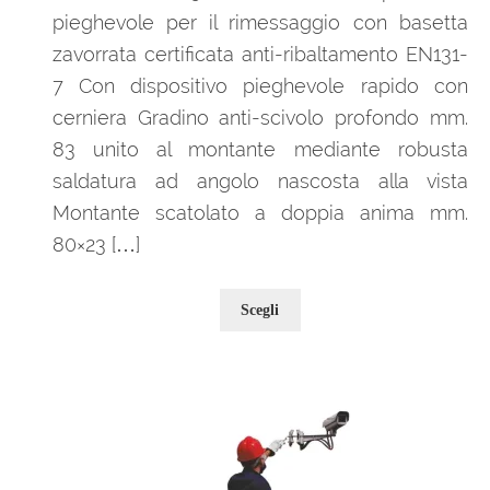
pieghevole per il rimessaggio con basetta
zavorrata certificata anti-ribaltamento EN131-
7 Con dispositivo pieghevole rapido con
cerniera Gradino anti-scivolo profondo mm.
83 unito al montante mediante robusta
saldatura ad angolo nascosta alla vista
Montante scatolato a doppia anima mm.
80×23 […]
Questo
Scegli
prodotto
ha
più
varianti.
Le
opzioni
possono