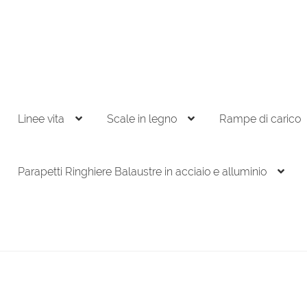
Linee vita
Scale in legno
Rampe di carico
Parapetti Ringhiere Balaustre in acciaio e alluminio