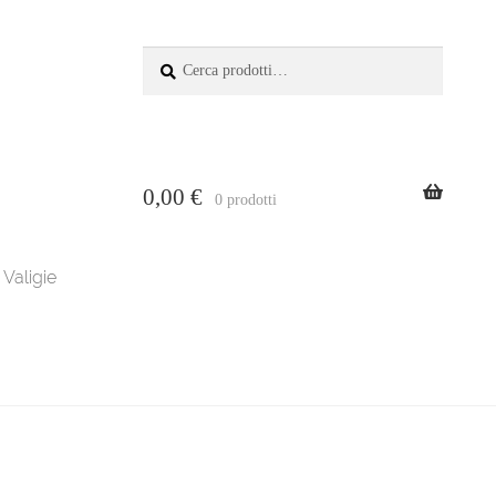
Cerca:
Cerca
0,00
€
0 prodotti
Valigie