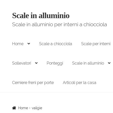
Scale in alluminio
Vai
Vai
alla
al
Scale in alluminio per interni a chiocciola
navigazione
contenuto
Home
Scale a chiocciola
Scale per interni
Sollevatori
Ponteggi
Scale in alluminio
Cerniere freni per porte
Articoli per la casa
Home
valigie