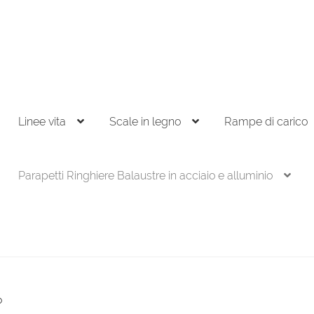
Linee vita
Scale in legno
Rampe di carico
Parapetti Ringhiere Balaustre in acciaio e alluminio
o