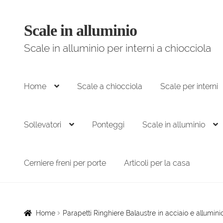
Scale in alluminio
Vai
Vai
alla
al
Scale in alluminio per interni a chiocciola
navigazione
contenuto
Home
Scale a chiocciola
Scale per interni
Sollevatori
Ponteggi
Scale in alluminio
Cerniere freni per porte
Articoli per la casa
Home
Parapetti Ringhiere Balaustre in acciaio e allumini