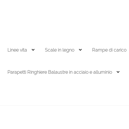
Linee vita
Scale in legno
Rampe di carico
Parapetti Ringhiere Balaustre in acciaio e alluminio