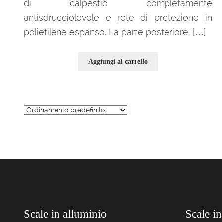
di calpestìo completamente
antisdrucciolevole e rete di protezione in
polietilene espanso. La parte posteriore, […]
Aggiungi al carrello
Scale in alluminio
Scale in