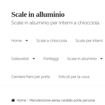
Scale in alluminio
Vai
Vai
alla
al
Scale in alluminio per interni a chiocciola
navigazione
contenuto
Home
Scale a chiocciola
Scale per interni
Sollevatori
Ponteggi
Scale in alluminio
Cerniere freni per porte
Articoli per la casa
Home
Manutenzione aerea cestello porta persone