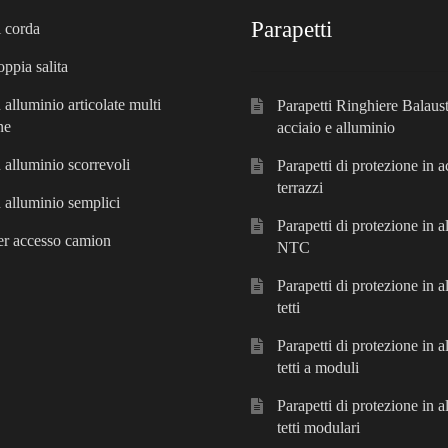
Parapetti
i corda
oppia salita
 alluminio articolate multi
Parapetti Ringhiere Balaust
ne
acciaio e alluminio
n alluminio scorrevoli
Parapetti di protezione in a
terrazzi
n alluminio semplici
Parapetti di protezione in 
er accesso camion
NTC
Parapetti di protezione in a
tetti
Parapetti di protezione in a
tetti a moduli
Parapetti di protezione in a
tetti modulari