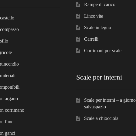
Rampe di carico
Linee vita
castello
Scale in legno
 compasso
Carrelli
sfilo
Corrimani per scale
gricole
ntincendio
miteriali
Scale per interni
omponibili
on argano
Scale per interni – a giorno
salvaspazio
on corrimano
Scale a chiocciola
on fune
on ganci