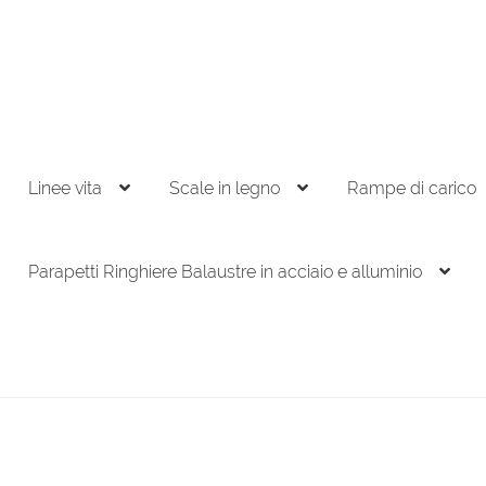
Linee vita
Scale in legno
Rampe di carico
Parapetti Ringhiere Balaustre in acciaio e alluminio