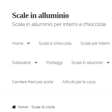
Scale in alluminio
Vai
Vai
alla
al
Scale in alluminio per interni a chiocciola
navigazione
contenuto
Home
Scale a chiocciola
Scale per interni
Sollevatori
Ponteggi
Scale in alluminio
Cerniere freni per porte
Articoli per la casa
Home
Scale di corda