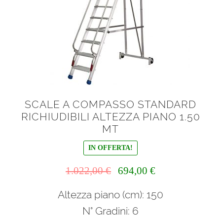
SCALE A COMPASSO STANDARD
RICHIUDIBILI ALTEZZA PIANO 1.50
MT
IN OFFERTA!
Il
Il
1.022,00
€
694,00
€
prezzo
prezzo
Altezza piano (cm): 150
originale
attuale
era:
è:
N° Gradini: 6
1.022,00 €.
694,00 €.