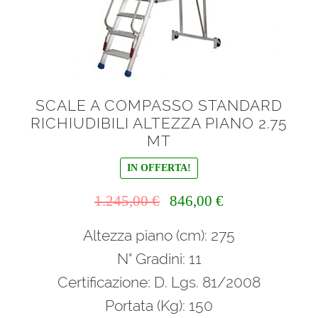
SCALE A COMPASSO STANDARD
RICHIUDIBILI ALTEZZA PIANO 2.75
MT
IN OFFERTA!
Il
Il
1.245,00
€
846,00
€
prezzo
prezzo
Altezza piano (cm): 275
originale
attuale
era:
è:
N° Gradini: 11
1.245,00 €.
846,00 €.
Certificazione: D. Lgs. 81/2008
Portata (Kg): 150