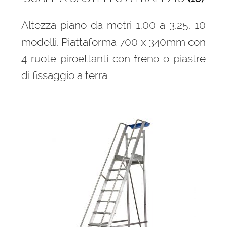
Altezza piano da metri 1.00 a 3.25. 10
Scale per accesso camion
modelli. Piattaforma 700 x 340mm con
Scale per soppalchi in alluminio
4 ruote piroettanti con freno o piastre
di fissaggio a terra
Scale salita singola
Espandi
Parapetti Ringhiere Balaustre in acciaio e alluminio
il
menu
Valigie
child
Cerniere freni per porte
Articoli per la casa