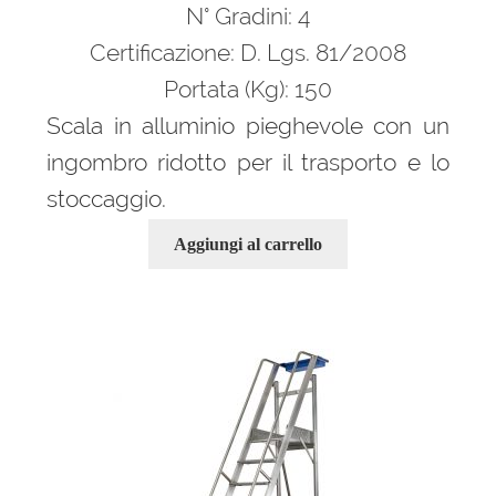
era:
è:
N° Gradini: 4
943,00 €.
640,00 €.
Certificazione: D. Lgs. 81/2008
Portata (Kg): 150
Scala in alluminio pieghevole con un
ingombro ridotto per il trasporto e lo
stoccaggio.
Aggiungi al carrello