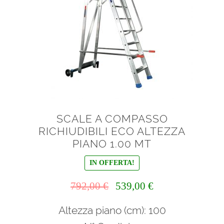
SCALE A COMPASSO
RICHIUDIBILI ECO ALTEZZA
PIANO 1.00 MT
IN OFFERTA!
Il
Il
792,00
€
539,00
€
prezzo
prezzo
Altezza piano (cm): 100
originale
attuale
era:
è: