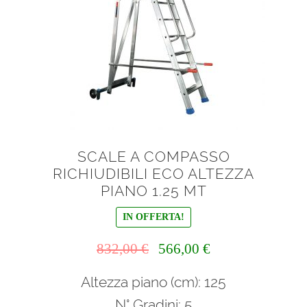
SCALE A COMPASSO
RICHIUDIBILI ECO ALTEZZA
PIANO 1.25 MT
IN OFFERTA!
Il
Il
832,00
€
566,00
€
prezzo
prezzo
Altezza piano (cm): 125
originale
attuale
era:
è:
N° Gradini: 5