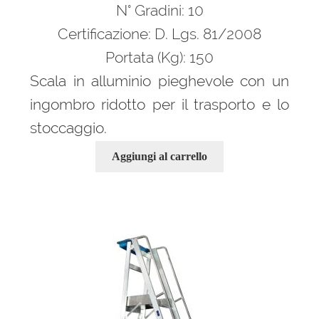
era:
è:
N° Gradini: 10
1.213,00 €.
824,00 €.
Certificazione: D. Lgs. 81/2008
Portata (Kg): 150
Scala in alluminio pieghevole con un
ingombro ridotto per il trasporto e lo
stoccaggio.
Aggiungi al carrello