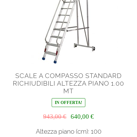
SCALE A COMPASSO STANDARD
RICHIUDIBILI ALTEZZA PIANO 1.00
MT
IN OFFERTA!
Il
Il
943,00
€
640,00
€
prezzo
prezzo
Altezza piano (cm): 100
originale
attuale