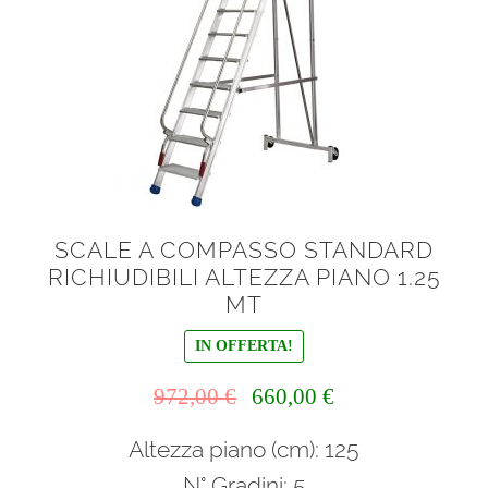
SCALE A COMPASSO STANDARD
RICHIUDIBILI ALTEZZA PIANO 1.25
MT
IN OFFERTA!
Il
Il
972,00
€
660,00
€
prezzo
prezzo
Altezza piano (cm): 125
originale
attuale
era:
è:
N° Gradini: 5