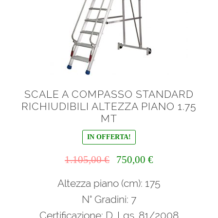
SCALE A COMPASSO STANDARD
RICHIUDIBILI ALTEZZA PIANO 1.75
MT
IN OFFERTA!
Il
Il
1.105,00
€
750,00
€
prezzo
prezzo
Altezza piano (cm): 175
originale
attuale
era:
è:
N° Gradini: 7
1.105,00 €.
750,00 €.
Certificazione: D. Lgs. 81/2008