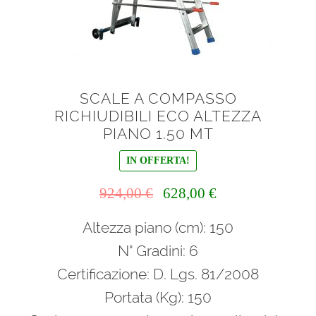
SCALE A COMPASSO
RICHIUDIBILI ECO ALTEZZA
PIANO 1.50 MT
IN OFFERTA!
Il
Il
924,00
€
628,00
€
prezzo
prezzo
Altezza piano (cm): 150
originale
attuale
era:
è:
N° Gradini: 6
924,00 €.
628,00 €.
Certificazione: D. Lgs. 81/2008
Portata (Kg): 150