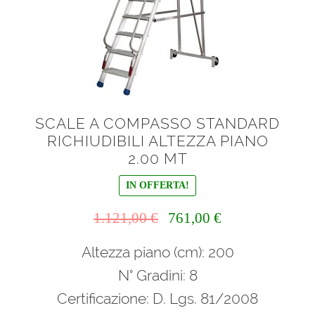
SCALE A COMPASSO STANDARD
RICHIUDIBILI ALTEZZA PIANO
2.00 MT
IN OFFERTA!
Il
Il
1.121,00
€
761,00
€
prezzo
prezzo
Altezza piano (cm): 200
originale
attuale
era:
è:
N° Gradini: 8
1.121,00 €.
761,00 €.
Certificazione: D. Lgs. 81/2008