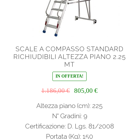
SCALE A COMPASSO STANDARD
RICHIUDIBILI ALTEZZA PIANO 2.25
MT
IN OFFERTA!
Il
Il
1.186,00
€
805,00
€
prezzo
prezzo
Altezza piano (cm): 225
originale
attuale
era:
è:
N° Gradini: 9
1.186,00 €.
805,00 €.
Certificazione: D. Lgs. 81/2008
Portata (Kg): 150