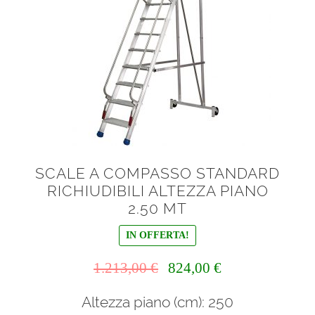
Prodotto Certificazione
N° Gradini
SCALE A COMPASSO STANDARD
RICHIUDIBILI ALTEZZA PIANO
2.50 MT
IN OFFERTA!
Il
Il
1.213,00
€
824,00
€
prezzo
prezzo
Altezza piano (cm): 250
originale
attuale