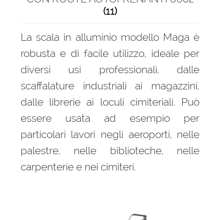
child
(11)
Scala telescopica
La scala in alluminio modello Maga è
Scale a compasso
robusta e di facile utilizzo, ideale per
diversi usi professionali, dalle
Scale a sfilo
scaffalature industriali ai magazzini,
dalle librerie ai loculi cimiteriali. Può
Scale agricole
essere usata ad esempio per
Scale antincendio
particolari lavori negli aeroporti, nelle
palestre, nelle biblioteche, nelle
Scale cimiteriali
carpenterie e nei cimiteri.
Scale componibili
Scale con argano