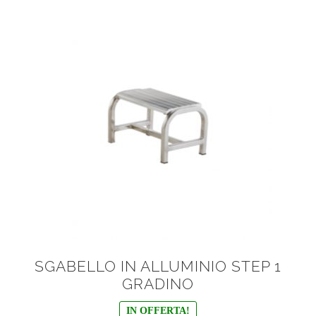
Scala telescopica
Scale a compasso
Scale a sfilo
Scale agricole
Scale antincendio
Scale cimiteriali
Scale componibili
SGABELLO IN ALLUMINIO STEP 1
Scale con argano
GRADINO
IN OFFERTA!
Scale con corrimano