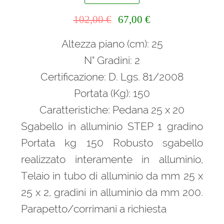
Il
Il
102,00
€
67,00
€
Scale con fune
prezzo
prezzo
Altezza piano (cm): 25
originale
attuale
Scale con ganci
era:
è:
N° Gradini: 2
102,00 €.
67,00 €.
Certificazione: D. Lgs. 81/2008
Scale di corda
Portata (Kg): 150
Scale doppia salita
Caratteristiche: Pedana 25 x 20
Sgabello in alluminio STEP 1 gradino
Scale in alluminio articolate multi posizione
Portata kg 150 Robusto sgabello
realizzato interamente in alluminio,
Scale in alluminio scorrevoli
Telaio in tubo di alluminio da mm 25 x
Scale in alluminio semplici
25 x 2, gradini in alluminio da mm 200.
Parapetto/corrimani a richiesta
Scale multi funzione