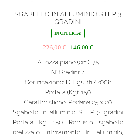
SGABELLO IN ALLUMINIO STEP 3
GRADINI
IN OFFERTA!
Il
Il
226,00
€
146,00
€
prezzo
prezzo
Altezza piano (cm): 75
originale
attuale
era:
è:
N° Gradini: 4
226,00 €.
146,00 €.
Certificazione: D. Lgs. 81/2008
Portata (Kg): 150
Caratteristiche: Pedana 25 x 20
Sgabello in alluminio STEP 3 gradini
Portata kg 150 Robusto sgabello
realizzato interamente in alluminio,