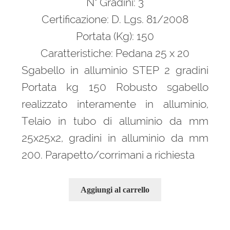
N° Gradini: 3
child
160,00 €.
104,00 €.
Certificazione: D. Lgs. 81/2008
Sgabelli in alluminio Stabilia
Portata (Kg): 150
Caratteristiche: Pedana 25 x 20
Sgabelli in alluminio Flavia
Sgabello in alluminio STEP 2 gradini
Sgabelli Ikaro
Portata kg 150 Robusto sgabello
realizzato interamente in alluminio,
Sgabello industriale ESRD0015CK
Telaio in tubo di alluminio da mm
Sgabelli in alluminio Pratico
25x25x2, gradini in alluminio da mm
200. Parapetto/corrimani a richiesta
Sgabelli in alluminio step
Sgabelli in alluminio Tango
Aggiungi al carrello
Scale a ponte