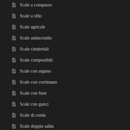
child
Scale a compasso
Scala telescopica
Scale a sfilo
Scale agricole
Scale a compasso
Scale antincendio
Scale a sfilo
Scale cimiteriali
Scale componibili
Scale agricole
Scale con argano
Scale antincendio
Scale con corrimano
Scale cimiteriali
Scale con fune
Scale con ganci
Scale componibili
Scale di corda
Scale con argano
Scale doppia salita