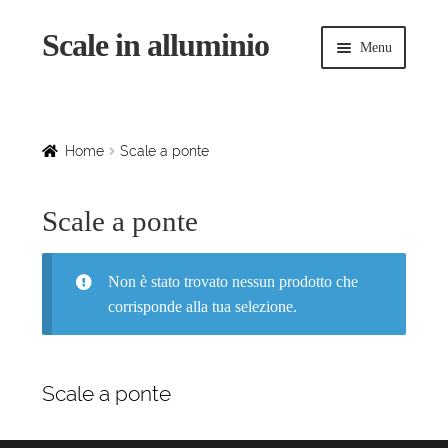
Scale in alluminio
Vai
Vai
Menu
alla
al
navigazione
contenuto
Espandi
Home
il
menu
Scale a chiocciola
Home
Scale a ponte
child
Scale per interni
Scale a ponte
Espandi
Linee vita
il
Non è stato trovato nessun prodotto che
menu
Espandi
corrisponde alla tua selezione.
Scale in legno
child
il
menu
Rampe di carico
child
Scale a ponte
Espandi
Sollevatori
il