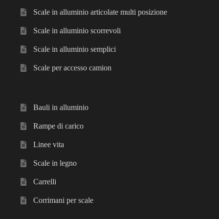
Scale con corrimano
Scale in alluminio articolate multi posizione
Scale in alluminio scorrevoli
Scale con fune
Scale in alluminio semplici
Scale con ganci
Scale per accesso camion
Scale di corda
Bauli in alluminio
Scale doppia salita
Rampe di carico
Scale in alluminio articolate multi posizione
Linee vita
Scale in legno
Scale in alluminio scorrevoli
Carrelli
Scale in alluminio semplici
Corrimani per scale
Scale multi funzione