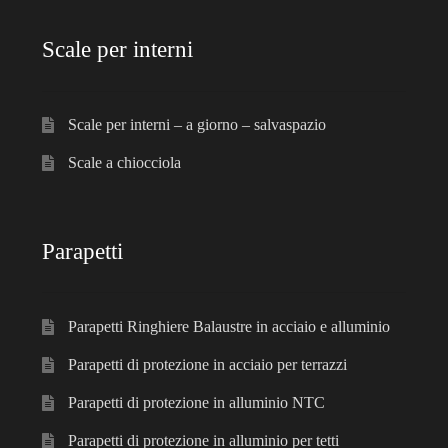
Scale per interni
Scale per accesso camion
Scale per soppalchi in alluminio
Scale per interni – a giorno – salvaspazio
Scale salita singola
Scale a chiocciola
Espandi
Parapetti Ringhiere Balaustre in acciaio e alluminio
il
Parapetti
menu
Valigie
child
Cerniere freni per porte
Parapetti Ringhiere Balaustre in acciaio e alluminio
Parapetti di protezione in acciaio per terrazzi
Articoli per la casa
Parapetti di protezione in alluminio NTC
Parapetti di protezione in alluminio per tetti