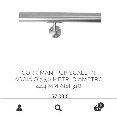
CORRIMANI PER SCALE IN
ACCIAIO 3.50 METRI DIAMETRO
42.4 MM AISI 316
157,00
€
0
Lunghezza corrimani: 3500 mm
Cerca:
Cerca