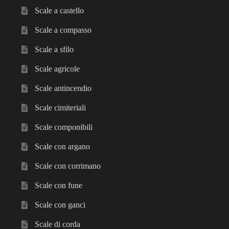
child
Scale a castello
Espandi
Scale in alluminio
Scale a compasso
il
menu
Espandi
Scale a sfilo
Parapetti Ringhiere Balaustre in acciaio e alluminio
child
il
Scale agricole
menu
Valigie
child
Scale antincendio
Cerniere freni per porte
Scale cimiteriali
Scale componibili
Articoli per la casa
Scale con argano
Scale con corrimano
Scale con fune
Scale con ganci
Scale di corda