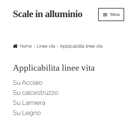
Scale in alluminio
Vai
Vai
Menu
alla
al
navigazione
contenuto
Espandi
Home
il
menu
Scale a chiocciola
Home
Linee vita
Applicabilita linee vita
child
Scale per interni
Applicabilita linee vita
Espandi
Linee vita
Su Acciaio
il
Su calcestruzzo
menu
Punti di ancoraggio
child
Su Lamiera
Spazi confinati
Su Legno
Sistemi di accesso e trasferimento