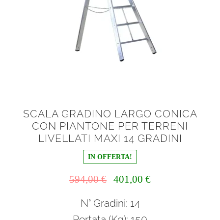
SCALA GRADINO LARGO CONICA
CON PIANTONE PER TERRENI
LIVELLATI MAXI 14 GRADINI
IN OFFERTA!
Il
Il
594,00
€
401,00
€
prezzo
prezzo
N° Gradini: 14
originale
attuale
era:
è:
Portata (Kg): 150