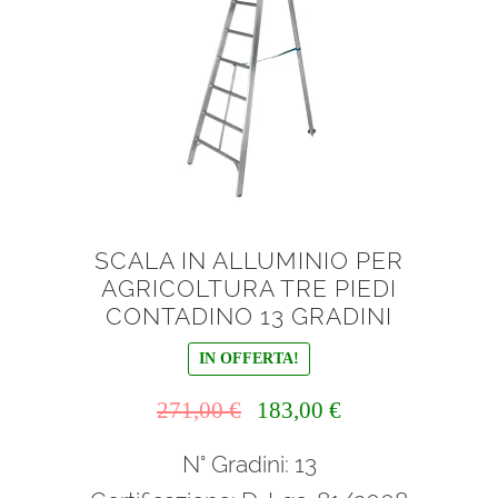
SCALA IN ALLUMINIO PER
AGRICOLTURA TRE PIEDI
CONTADINO 13 GRADINI
IN OFFERTA!
Il
Il
271,00
€
183,00
€
prezzo
prezzo
N° Gradini: 13
originale
attuale
era:
è: