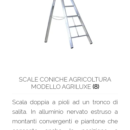
menu
Ponteggi
child
Espandi
Scale in alluminio
il
menu
Espandi
Scale a castello
child
il
menu
Espandi
Scale a compasso
child
il
menu
Scale doppia salita
child
SCALE CONICHE AGRICOLTURA
Scale salita singola
MODELLO AGRILUXE
(8)
Scale con gabbia
Scala doppia a pioli ad un tronco di
salita. In alluminio nervato estruso a
Espandi
Sgabelli in alluminio
il
montanti convergenti e piantone che
menu
Scale a ponte