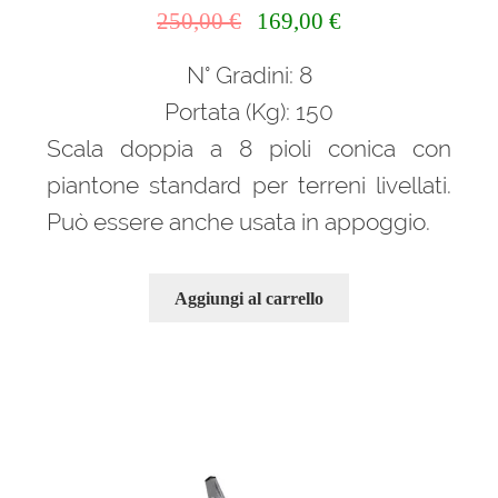
Il
Il
250,00
€
169,00
€
prezzo
prezzo
N° Gradini: 8
originale
attuale
era:
è:
Portata (Kg): 150
250,00 €.
169,00 €.
Scala doppia a 8 pioli conica con
piantone standard per terreni livellati.
Può essere anche usata in appoggio.
Aggiungi al carrello