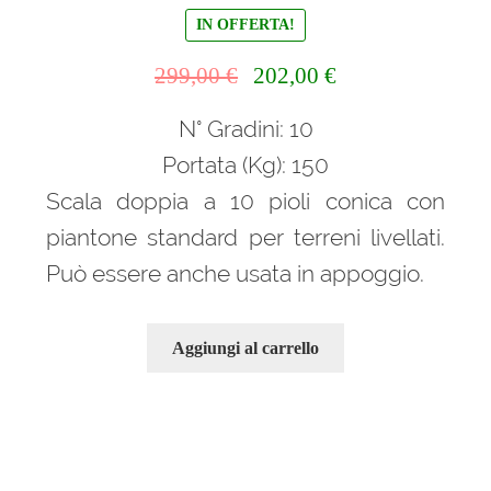
IN OFFERTA!
Il
Il
299,00
€
202,00
€
prezzo
prezzo
N° Gradini: 10
originale
attuale
era:
è:
Portata (Kg): 150
299,00 €.
202,00 €.
Scala doppia a 10 pioli conica con
piantone standard per terreni livellati.
Può essere anche usata in appoggio.
Aggiungi al carrello