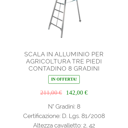
SCALA IN ALLUMINIO PER
AGRICOLTURA TRE PIEDI
CONTADINO 8 GRADINI
IN OFFERTA!
Il
Il
211,00
€
142,00
€
prezzo
prezzo
N° Gradini: 8
originale
attuale
era:
è:
Certificazione: D. Lgs. 81/2008
211,00 €.
142,00 €.
Altezza cavalletto: 2, 42