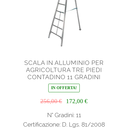
SCALA IN ALLUMINIO PER
AGRICOLTURA TRE PIEDI
CONTADINO 11 GRADINI
IN OFFERTA!
Il
Il
256,00
€
172,00
€
prezzo
prezzo
N° Gradini: 11
originale
attuale
era:
è:
Certificazione: D. Lgs. 81/2008