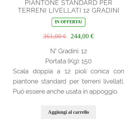
PIANTONE STANDARD PER
TERRENI LIVELLATI 12 GRADINI
IN OFFERTA!
Il
Il
361,00
€
244,00
€
prezzo
prezzo
N° Gradini: 12
originale
attuale
era:
è:
Portata (Kg): 150
361,00 €.
244,00 €.
Scala doppia a 12 pioli conica con
piantone standard per terreni livellati.
Può essere anche usata in appoggio.
Aggiungi al carrello