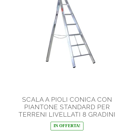
Scale per accesso camion
Scale per soppalchi in alluminio
Scale salita singola
Espandi
Parapetti Ringhiere Balaustre in acciaio e alluminio
il
menu
Valigie
child
Cerniere freni per porte
SCALA A PIOLI CONICA CON
PIANTONE STANDARD PER
Articoli per la casa
TERRENI LIVELLATI 8 GRADINI
IN OFFERTA!