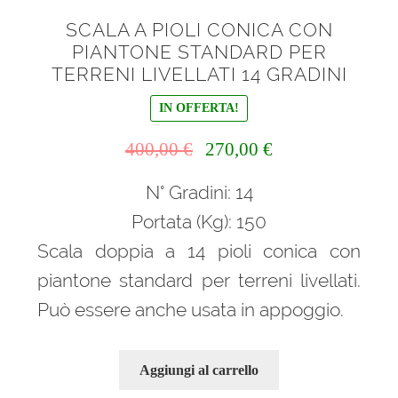
SCALA A PIOLI CONICA CON
PIANTONE STANDARD PER
TERRENI LIVELLATI 14 GRADINI
IN OFFERTA!
Il
Il
400,00
€
270,00
€
prezzo
prezzo
N° Gradini: 14
originale
attuale
era:
è:
Portata (Kg): 150
400,00 €.
270,00 €.
Scala doppia a 14 pioli conica con
piantone standard per terreni livellati.
Può essere anche usata in appoggio.
Aggiungi al carrello