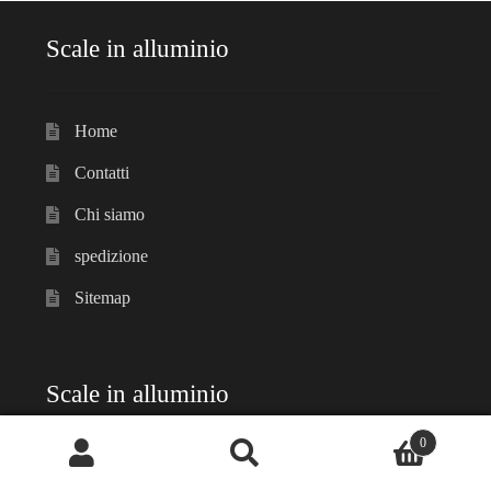
Scale in alluminio
Home
Contatti
Chi siamo
spedizione
Sitemap
Scale in alluminio
0
Cerca:
Cerca
Scale a castello