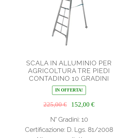
SCALA IN ALLUMINIO PER
AGRICOLTURA TRE PIEDI
CONTADINO 10 GRADINI
IN OFFERTA!
Il
Il
225,00
€
152,00
€
prezzo
prezzo
N° Gradini: 10
originale
attuale
era:
è:
Certificazione: D. Lgs. 81/2008
225,00 €.
152,00 €.