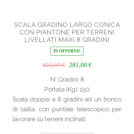
SCALA GRADINO LARGO CONICA
CON PIANTONE PER TERRENI
LIVELLATI MAXI 8 GRADINI
IN OFFERTA!
Il
Il
416,00
€
281,00
€
prezzo
prezzo
N° Gradini: 8
originale
attuale
era:
è:
Portata (Kg): 150
416,00 €.
281,00 €.
Scala doppia a 8 gradini ad un tronco
di salita, con puntale telescopico per
lavorare su terreni inclinati.