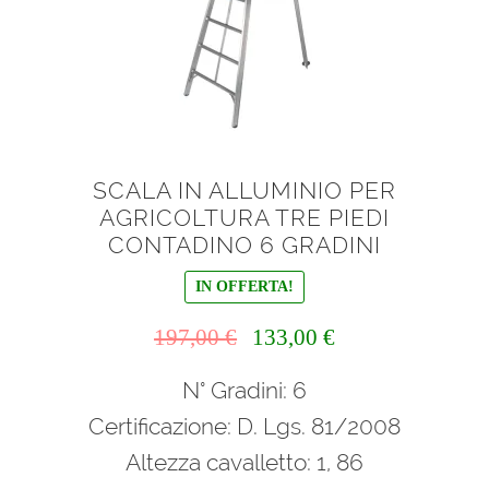
SCALA IN ALLUMINIO PER
AGRICOLTURA TRE PIEDI
CONTADINO 6 GRADINI
IN OFFERTA!
Il
Il
197,00
€
133,00
€
prezzo
prezzo
N° Gradini: 6
originale
attuale
era:
è:
Certificazione: D. Lgs. 81/2008
197,00 €.
133,00 €.
Altezza cavalletto: 1, 86