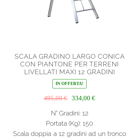
SCALA GRADINO LARGO CONICA
CON PIANTONE PER TERRENI
LIVELLATI MAXI 12 GRADINI
IN OFFERTA!
Il
Il
495,00
€
334,00
€
prezzo
prezzo
N° Gradini: 12
originale
attuale
era:
è:
Portata (Kg): 150
495,00 €.
334,00 €.
Scala doppia a 12 gradini ad un tronco