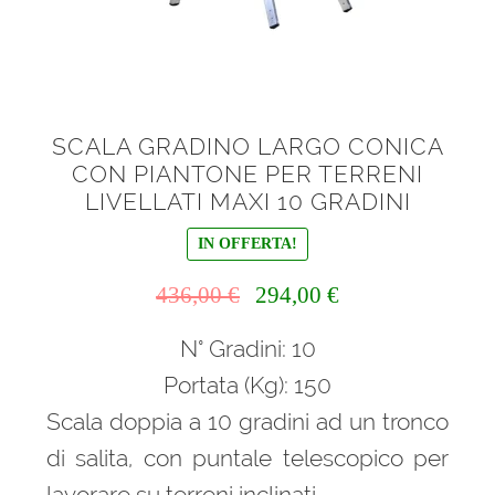
SCALA GRADINO LARGO CONICA
CON PIANTONE PER TERRENI
LIVELLATI MAXI 10 GRADINI
IN OFFERTA!
Il
Il
436,00
€
294,00
€
prezzo
prezzo
N° Gradini: 10
originale
attuale
era:
è:
Portata (Kg): 150
436,00 €.
294,00 €.
Scala doppia a 10 gradini ad un tronco
di salita, con puntale telescopico per
lavorare su terreni inclinati.