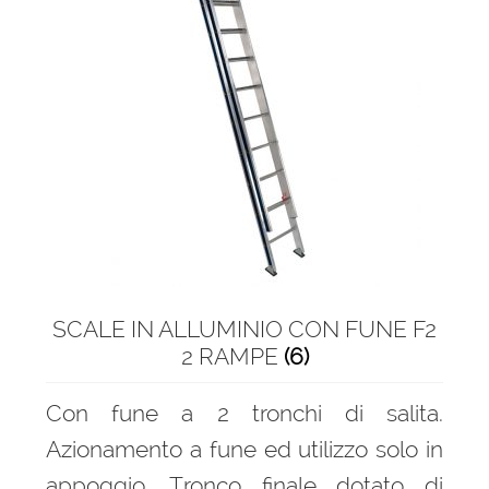
Scale per accesso camion
Scale per soppalchi in alluminio
Scale salita singola
Espandi
Parapetti Ringhiere Balaustre in acciaio e alluminio
il
menu
Valigie
child
SCALE IN ALLUMINIO CON FUNE F2
Cerniere freni per porte
2 RAMPE
(6)
Articoli per la casa
Con fune a 2 tronchi di salita.
Azionamento a fune ed utilizzo solo in
appoggio. Tronco finale dotato di