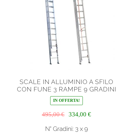
SCALE IN ALLUMINIO A SFILO
CON FUNE 3 RAMPE 9 GRADINI
IN OFFERTA!
Il
Il
495,00
€
334,00
€
prezzo
prezzo
N° Gradini: 3 x 9
originale
attuale