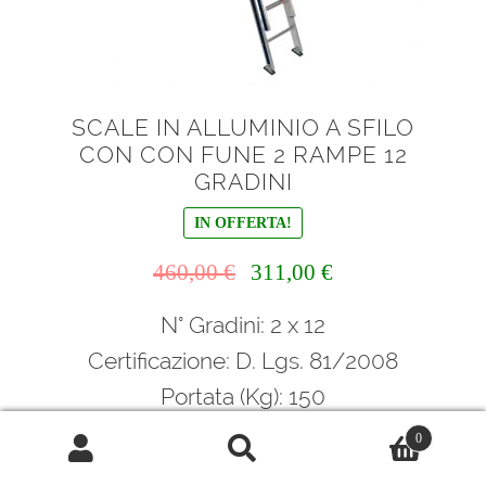
SCALE IN ALLUMINIO A SFILO
CON CON FUNE 2 RAMPE 12
GRADINI
IN OFFERTA!
Il
Il
460,00
€
311,00
€
prezzo
prezzo
N° Gradini: 2 x 12
originale
attuale
era:
è:
Certificazione: D. Lgs. 81/2008
460,00 €.
311,00 €.
Portata (Kg): 150
Scale in alluminio a sfilo sviluppo con
0
con fune 2 rampe 12 gradini Conforme
Cerca:
Cerca