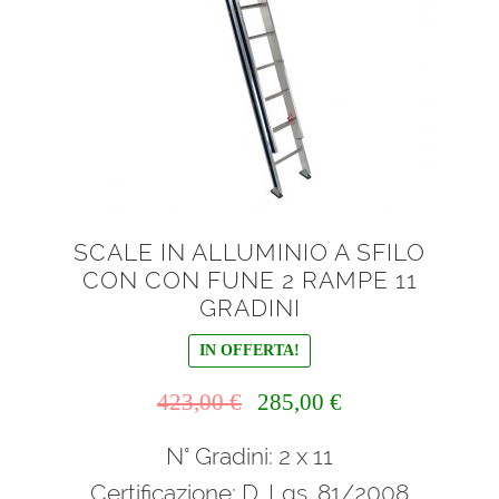
SCALE IN ALLUMINIO A SFILO
CON CON FUNE 2 RAMPE 11
GRADINI
IN OFFERTA!
Il
Il
423,00
€
285,00
€
prezzo
prezzo
N° Gradini: 2 x 11
originale
attuale
era:
è:
Certificazione: D. Lgs. 81/2008