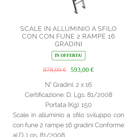
SCALE IN ALLUMINIO A SFILO
CON CON FUNE 2 RAMPE 16
GRADINI
IN OFFERTA!
Il
Il
878,00
€
593,00
€
prezzo
prezzo
N° Gradini: 2 x 16
originale
attuale
era:
è:
Certificazione: D. Lgs. 81/2008
878,00 €.
593,00 €.
Portata (Kg): 150
Scale in alluminio a sfilo sviluppo con
con fune 2 rampe 16 gradini Conforme
al D. Lgs. 81/2008