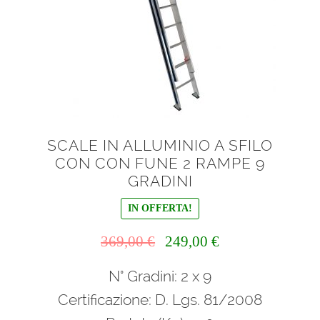
SCALE IN ALLUMINIO A SFILO
CON CON FUNE 2 RAMPE 9
GRADINI
IN OFFERTA!
Il
Il
369,00
€
249,00
€
prezzo
prezzo
N° Gradini: 2 x 9
originale
attuale
era:
è:
Certificazione: D. Lgs. 81/2008
369,00 €.
249,00 €.