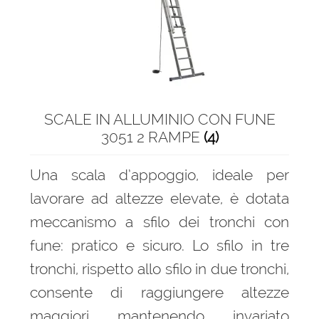
menu
Ponteggi
child
Espandi
Scale in alluminio
il
menu
Espandi
Scale a castello
child
il
SCALE IN ALLUMINIO CON FUNE
menu
Espandi
Scale a compasso
3051 2 RAMPE
(4)
child
il
menu
Scale doppia salita
Una scala d’appoggio, ideale per
child
lavorare ad altezze elevate, è dotata
Scale salita singola
meccanismo a sfilo dei tronchi con
Scale con gabbia
fune: pratico e sicuro. Lo sfilo in tre
tronchi, rispetto allo sfilo in due tronchi,
Espandi
Sgabelli in alluminio
consente di raggiungere altezze
il
menu
maggiori mantenendo invariato
Scale a ponte