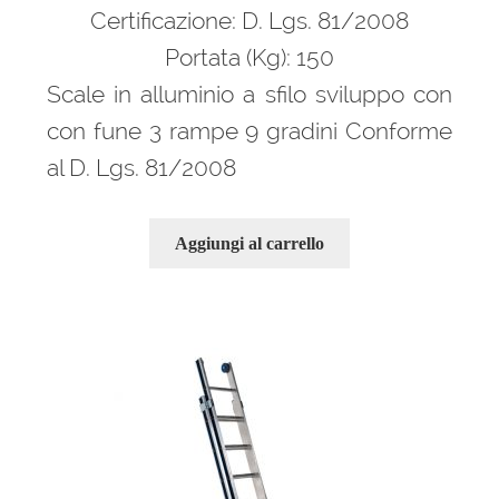
era:
è:
Certificazione: D. Lgs. 81/2008
495,00 €.
334,00 €.
Portata (Kg): 150
Scale in alluminio a sfilo sviluppo con
con fune 3 rampe 9 gradini Conforme
al D. Lgs. 81/2008
Aggiungi al carrello