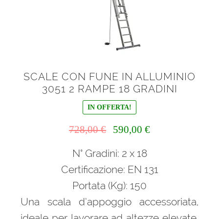
SCALE CON FUNE IN ALLUMINIO
3051 2 RAMPE 18 GRADINI
IN OFFERTA!
Il
Il
728,00
€
590,00
€
prezzo
prezzo
N° Gradini: 2 x 18
originale
attuale
era:
è:
Certificazione: EN 131
728,00 €.
590,00 €.
Portata (Kg): 150
Una scala d’appoggio accessoriata,
ideale per lavorare ad altezze elevate,