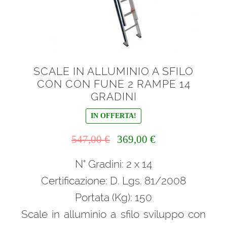
SCALE IN ALLUMINIO A SFILO
CON CON FUNE 2 RAMPE 14
GRADINI
IN OFFERTA!
Il
Il
547,00
€
369,00
€
prezzo
prezzo
N° Gradini: 2 x 14
originale
attuale
era:
è:
Certificazione: D. Lgs. 81/2008
547,00 €.
369,00 €.
Portata (Kg): 150
Scale in alluminio a sfilo sviluppo con