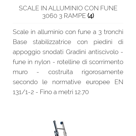
SCALE IN ALLUMINIO CON FUNE
Scale con corrimano
3060 3 RAMPE
(4)
Scale con fune
Scale in alluminio con fune a 3 tronchi
Scale con ganci
Base stabilizzatrice con piedini di
appoggio snodati Gradini antiscivolo -
Scale di corda
fune in nylon - rotelline di scorrimento
muro - costruita rigorosamente
Scale doppia salita
secondo le normative europee EN
Scale in alluminio articolate multi posizione
131/1-2 - Fino a metri 12.70
Scale in alluminio scorrevoli
Scale in alluminio semplici
Scale multi funzione