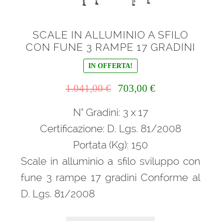
SCALE IN ALLUMINIO A SFILO
CON FUNE 3 RAMPE 17 GRADINI
IN OFFERTA!
Il
Il
1.041,00
€
703,00
€
prezzo
prezzo
N° Gradini: 3 x 17
originale
attuale
era:
è:
Certificazione: D. Lgs. 81/2008
1.041,00 €.
703,00 €.
Portata (Kg): 150
Scale in alluminio a sfilo sviluppo con
fune 3 rampe 17 gradini Conforme al
D. Lgs. 81/2008