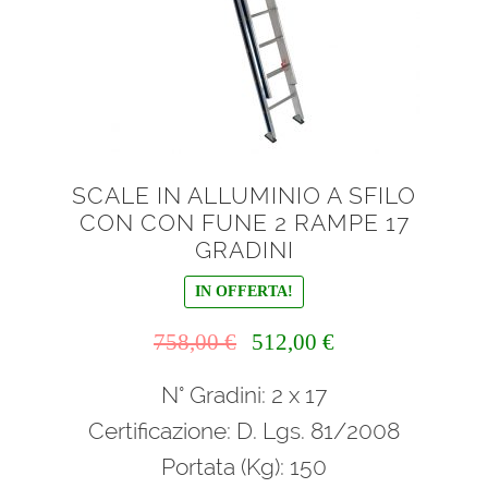
SCALE IN ALLUMINIO A SFILO
CON CON FUNE 2 RAMPE 17
GRADINI
IN OFFERTA!
Il
Il
758,00
€
512,00
€
prezzo
prezzo
N° Gradini: 2 x 17
originale
attuale
era:
è:
Certificazione: D. Lgs. 81/2008
758,00 €.
512,00 €.
Portata (Kg): 150