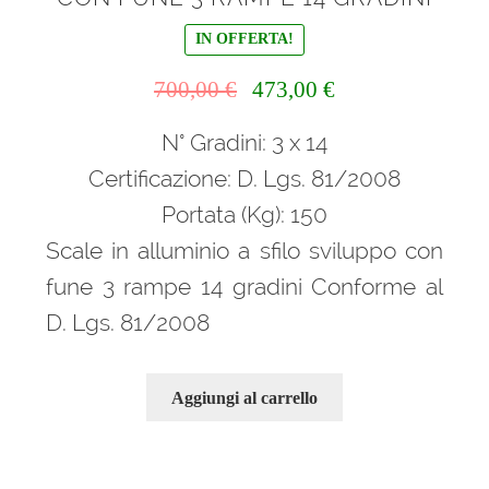
IN OFFERTA!
Il
Il
700,00
€
473,00
€
prezzo
prezzo
N° Gradini: 3 x 14
originale
attuale
era:
è:
Certificazione: D. Lgs. 81/2008
700,00 €.
473,00 €.
Portata (Kg): 150
Scale in alluminio a sfilo sviluppo con
fune 3 rampe 14 gradini Conforme al
D. Lgs. 81/2008
Aggiungi al carrello