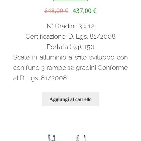
Il
Il
648,00
€
437,00
€
prezzo
prezzo
N° Gradini: 3 x 12
originale
attuale
era:
è:
Certificazione: D. Lgs. 81/2008
648,00 €.
437,00 €.
Portata (Kg): 150
Scale in alluminio a sfilo sviluppo con
con fune 3 rampe 12 gradini Conforme
al D. Lgs. 81/2008
Aggiungi al carrello