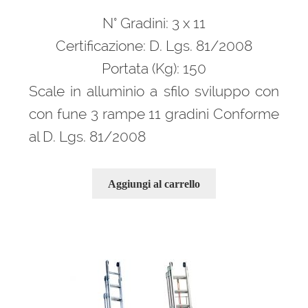
prezzo
prezzo
N° Gradini: 3 x 11
originale
attuale
era:
è:
Certificazione: D. Lgs. 81/2008
566,00 €.
382,00 €.
Portata (Kg): 150
Scale in alluminio a sfilo sviluppo con
con fune 3 rampe 11 gradini Conforme
al D. Lgs. 81/2008
Aggiungi al carrello