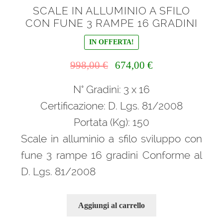
SCALE IN ALLUMINIO A SFILO
CON FUNE 3 RAMPE 16 GRADINI
IN OFFERTA!
Il
Il
998,00
€
674,00
€
prezzo
prezzo
N° Gradini: 3 x 16
originale
attuale
era:
è:
Certificazione: D. Lgs. 81/2008
998,00 €.
674,00 €.
Portata (Kg): 150
Scale in alluminio a sfilo sviluppo con
fune 3 rampe 16 gradini Conforme al
D. Lgs. 81/2008
Aggiungi al carrello