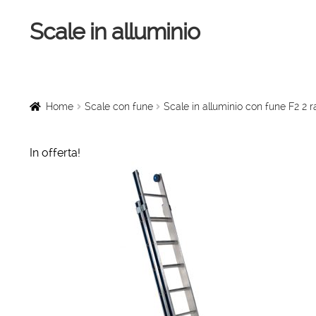
Scale in alluminio
Vai
Vai
alla
al
navigazione
contenuto
Home
Scale a chiocciola
Home
Scale con fune
Scale in alluminio con fune F2 2
Scale per interni
In offerta!
Linee vita
Scale in legno
Rampe di carico
Sollevatori