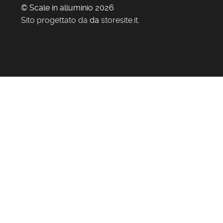
© Scale in alluminio 2026
Sito progettato da
da
storesite.it
.