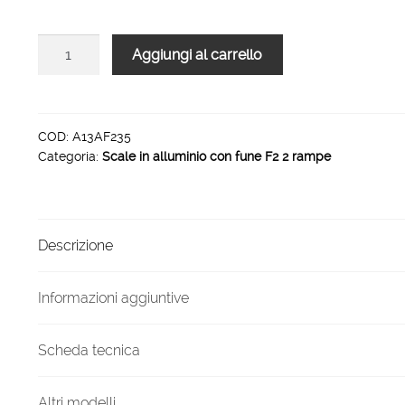
423,00 €.
285,00 €.
Scale
Aggiungi al carrello
in
alluminio
a
sfilo
COD:
A13AF235
Categoria:
Scale in alluminio con fune F2 2 rampe
con
con
fune
2
Descrizione
rampe
11
gradini
Informazioni aggiuntive
quantità
Scheda tecnica
Altri modelli