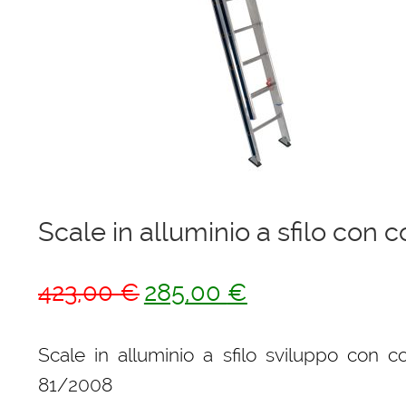
Ponteggi
Scale in alluminio
Parapetti Ringhiere Balaustre in acciaio e alluminio
Valigie
Cerniere freni per porte
Scale in alluminio a sfilo con 
Articoli per la casa
Il
Il
423,00
€
285,00
€
prezzo
prezzo
originale
attuale
Scale in alluminio a sfilo sviluppo con 
era:
è:
81/2008