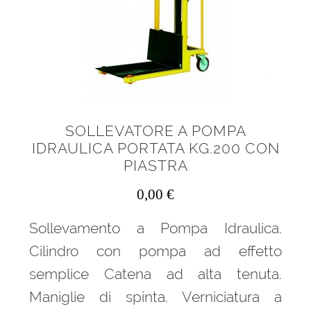
menu
Sollevatore per materiali per tetti
child
Sollevatori elettrici
Sollevatori elettrici a sfilo
Sollevatori manuali
SOLLEVATORE A POMPA
IDRAULICA PORTATA KG.200 CON
Sollevatori manuali a sfilo
PIASTRA
0,00
€
Sollevatori materiali Genie
Sollevamento a Pompa Idraulica.
Sollevatori materiali Golia
Cilindro con pompa ad effetto
Sollevatori timonati
semplice Catena ad alta tenuta.
Maniglie di spinta. Verniciatura a
Manutenzione aerea cestello porta persone