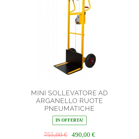
MINI SOLLEVATORE AD
ARGANELLO RUOTE
PNEUMATICHE
IN OFFERTA!
Il
Il
755,00
€
490,00
€