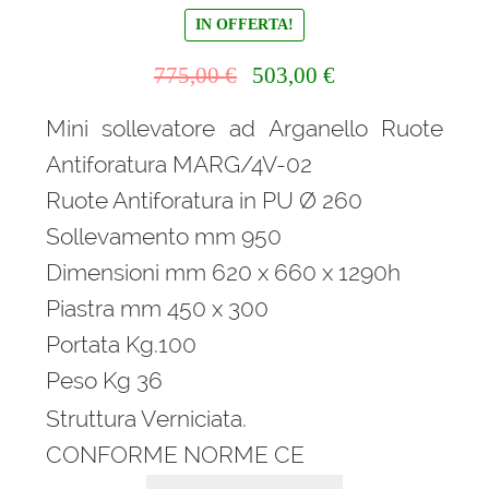
IN OFFERTA!
Il
Il
775,00
€
503,00
€
prezzo
prezzo
Mini sollevatore ad Arganello Ruote
originale
attuale
era:
è:
Antiforatura MARG/4V-02
775,00 €.
503,00 €.
Ruote Antiforatura in PU Ø 260
Sollevamento mm 950
Dimensioni mm 620 x 660 x 1290h
Piastra mm 450 x 300
Portata Kg.100
Peso Kg 36
Struttura Verniciata.
CONFORME NORME CE