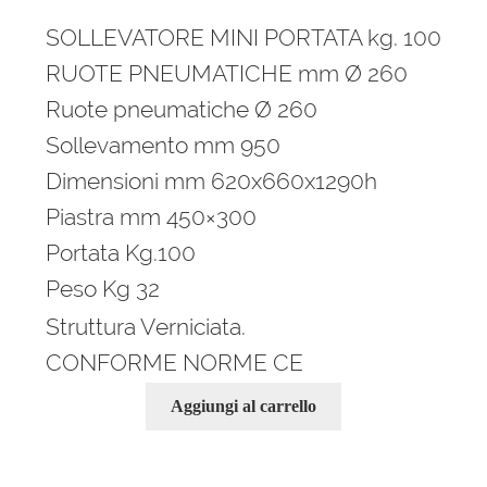
prezzo
prezzo
SOLLEVATORE MINI PORTATA kg. 100
originale
attuale
era:
è:
RUOTE PNEUMATICHE mm Ø 260
755,00 €.
490,00 €.
Ruote pneumatiche Ø 260
Sollevamento mm 950
Dimensioni mm 620x660x1290h
Piastra mm 450×300
Portata Kg.100
Peso Kg 32
Struttura Verniciata.
CONFORME NORME CE
Aggiungi al carrello