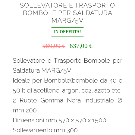
SOLLEVATORE E TRASPORTO
BOMBOLE PER SALDATURA
MARG/5V
IN OFFERTA!
Il
Il
980,00
€
637,00
€
prezzo
prezzo
Sollevatore e Trasporto Bombole per
originale
attuale
era:
è:
Saldatura MARG/5V
980,00 €.
637,00 €.
Ideale per Bombole(bombole da 40 o
50 lt di acetilene, argon, co2, azoto etc
2 Ruote Gomma Nera Industriale Ø
mm 200
Dimensioni mm 570 x 570 x 1500
Sollevamento mm 300