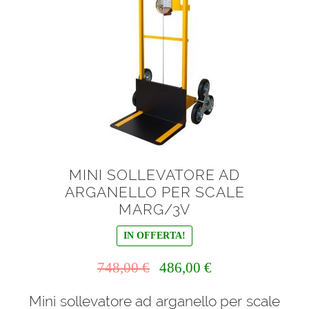
MINI SOLLEVATORE AD
ARGANELLO PER SCALE
MARG/3V
IN OFFERTA!
Il
Il
748,00
€
486,00
€
prezzo
prezzo
Mini sollevatore ad arganello per scale
originale
attuale