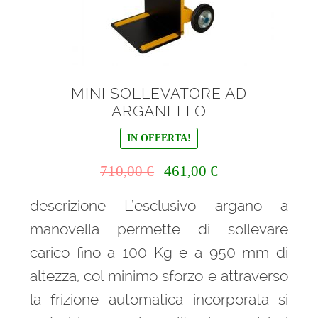
MINI SOLLEVATORE AD
ARGANELLO
IN OFFERTA!
Il
Il
710,00
€
461,00
€
prezzo
prezzo
descrizione L’esclusivo argano a
originale
attuale
era:
è:
manovella permette di sollevare
710,00 €.
461,00 €.
carico fino a 100 Kg e a 950 mm di
altezza, col minimo sforzo e attraverso
la frizione automatica incorporata si