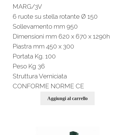
era:
è:
MARG/3V
748,00 €.
486,00 €.
6 ruote su stella rotante Ø 150
Sollevamento mm 950
Dimensioni mm 620 x 670 x 1290h
Piastra mm 450 x 300
Portata Kg. 100
Peso Kg 36
Struttura Verniciata
CONFORME NORME CE
Aggiungi al carrello