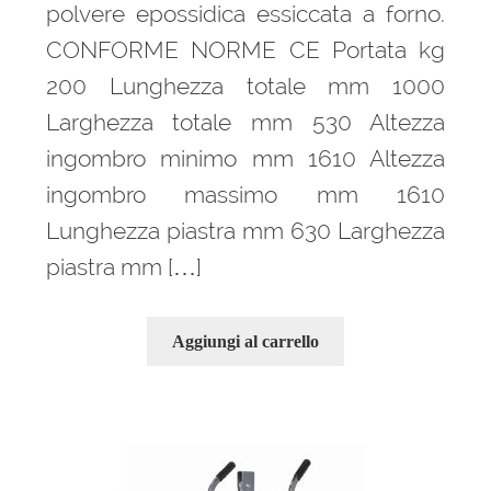
polvere epossidica essiccata a forno.
CONFORME NORME CE Portata kg
Ponteggi
200 Lunghezza totale mm 1000
Espandi
Scale in alluminio
Larghezza totale mm 530 Altezza
il
ingombro minimo mm 1610 Altezza
menu
Espandi
Parapetti Ringhiere Balaustre in acciaio e alluminio
child
ingombro massimo mm 1610
il
menu
Lunghezza piastra mm 630 Larghezza
Valigie
child
piastra mm […]
Cerniere freni per porte
Aggiungi al carrello
Articoli per la casa