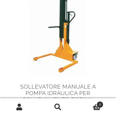
SOLLEVATORE MANUALE A
POMPA IDRAULICA PER
SOLLEVAMENTO BOBINA
0
0,00
€
Cerca:
Cerca