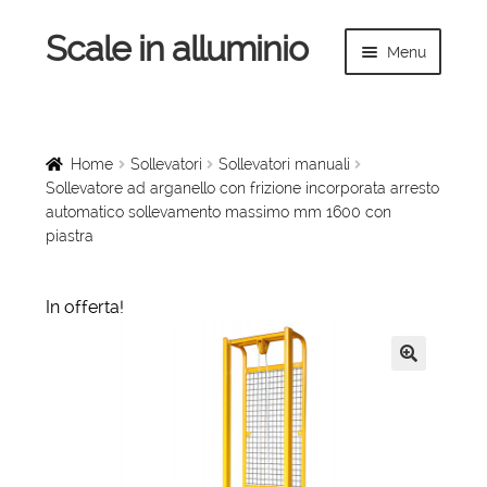
Scale in alluminio
Vai
Vai
Menu
alla
al
navigazione
contenuto
Espandi
Home
il
menu
Scale a chiocciola
Home
Sollevatori
Sollevatori manuali
child
Sollevatore ad arganello con frizione incorporata arresto
automatico sollevamento massimo mm 1600 con
Scale per interni
piastra
Espandi
Linee vita
il
In offerta!
menu
Espandi
Scale in legno
child
il
menu
🔍
Rampe di carico
child
Espandi
Sollevatori
il