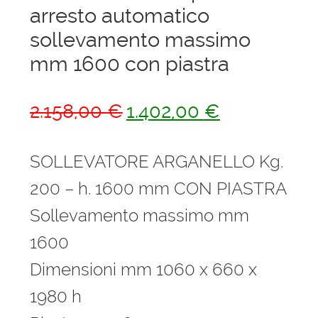
arresto automatico
sollevamento massimo
mm 1600 con piastra
Il
Il
2.158,00
€
1.402,00
€
prezzo
prezzo
originale
attuale
SOLLEVATORE ARGANELLO Kg.
era:
è:
200 – h. 1600 mm CON PIASTRA
2.158,00 €.
1.402,00 €.
Sollevamento massimo mm
1600
Dimensioni mm 1060 x 660 x
1980 h