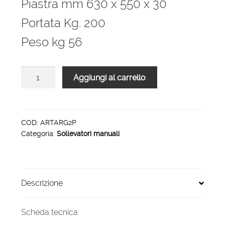
Piastra mm 630 x 550 x 30
Portata Kg. 200
Peso kg 56
Sollevatore
Aggiungi al carrello
ad
arganello
con
frizione
COD:
ARTARG2P
Categoria:
Sollevatori manuali
incorporata
arresto
automatico
sollevamento
Descrizione
massimo
mm
1600
Scheda tecnica
con