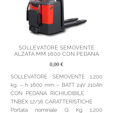
menu
Sollevatore per materiali per tetti
child
Sollevatori elettrici
Sollevatori elettrici a sfilo
Sollevatori manuali
SOLLEVATORE SEMOVENTE
ALZATA MM 1600 CON PEDANA
Sollevatori manuali a sfilo
0,00
€
Sollevatori materiali Genie
SOLLEVATORE SEMOVENTE 1.200
kg. – h 1600 mm – BATT 24V 210Ah
Sollevatori materiali Golia
CON PEDANA RICHIUDIBILE
Sollevatori timonati
TNBEX 12/16 CARATTERISTICHE
Portata nominale Q Kg 1.200
Manutenzione aerea cestello porta persone