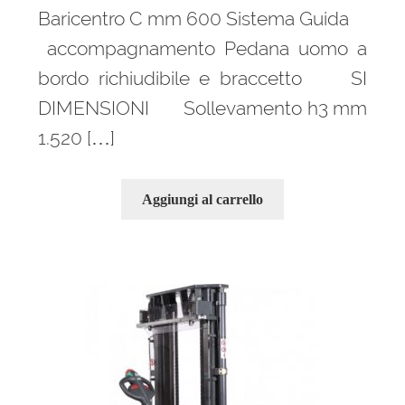
Baricentro C mm 600 Sistema Guida
Ponteggi
accompagnamento Pedana uomo a
bordo richiudibile e braccetto SI
Espandi
Scale in alluminio
DIMENSIONI Sollevamento h3 mm
il
menu
1.520 […]
Espandi
Parapetti Ringhiere Balaustre in acciaio e alluminio
child
il
menu
Valigie
Aggiungi al carrello
child
Cerniere freni per porte
Articoli per la casa