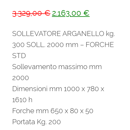
Il
Il
3.329,00
€
2.163,00
€
prezzo
prezzo
originale
attuale
SOLLEVATORE ARGANELLO kg.
era:
è:
300 SOLL. 2000 mm – FORCHE
3.329,00 €.
2.163,00 €.
STD
Sollevamento massimo mm
2000
Dimensioni mm 1000 x 780 x
1610 h
Forche mm 650 x 80 x 50
Portata Kg. 200