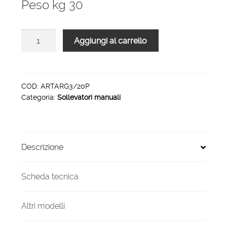
Peso kg 30
Sollevatore
Aggiungi al carrello
300
Kg
ad
arganello
COD:
ARTARG3/20P
Categoria:
Sollevatori manuali
sollevamento
2
mt
quantità
Descrizione
Scheda tecnica
Altri modelli