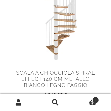
SCALA A CHIOCCIOLA SPIRAL
EFFECT 140 CM METALLO
BIANCO LEGNO FAGGIO
1.243,35
€
0
N° Gradini: 13
Cerca:
Cerca