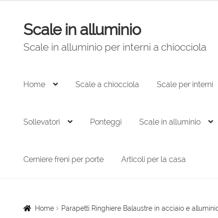
prezzo:
da
Scale in alluminio
Vai
Vai
57,00 €
alla
al
a
Scale in alluminio per interni a chiocciola
navigazione
contenuto
111,00 €
Home
Scale a chiocciola
Scale per interni
Sollevatori
Ponteggi
Scale in alluminio
Cerniere freni per porte
Articoli per la casa
Home
Parapetti Ringhiere Balaustre in acciaio e allumini