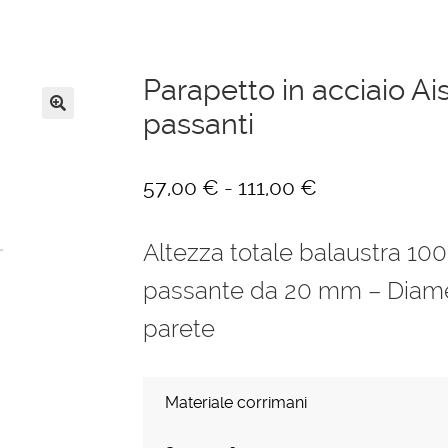
Parapetto in acciaio Ai
passanti
🔍
Fascia
-
57,00
€
111,00
€
di
Altezza totale balaustra 100 
prezzo:
da
passante da 20 mm – Diamet
57,00 €
parete
a
111,00 €
Materiale corrimani