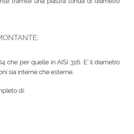
ente tramite una piastra tonda di diametro
MONTANTE:
4 che per quelle in AISI 316. E’ il diametro
ioni sia interne che esterne.
pleto di: