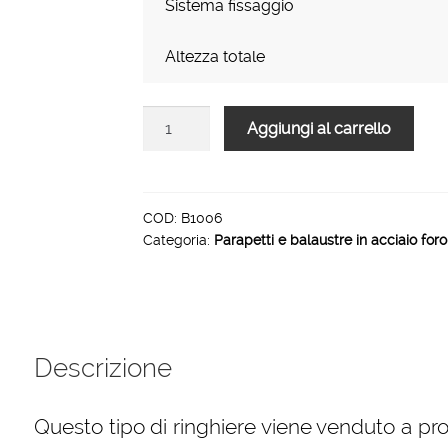
Sistema fissaggio
Altezza totale
Parapetto
Aggiungi al carrello
in
acciaio
Aisi
con
COD:
B1006
Categoria:
Parapetti e balaustre in acciaio for
montanti
tondi
sei
passanti
quantità
Descrizione
Questo tipo di ringhiere viene venduto a prog