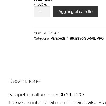
49,50 €
Parapetti
Aggiungi al carrello
in
alluminio
DIRITTI
a
COD:
SDPMPARI
Categoria:
Parapetti in alluminio SDRAIL PRO
parete
fissaggio
interno
quantità
Descrizione
Parapetti in alluminio SDRAIL PRO
Il prezzo si intende al metro lineare calcolat