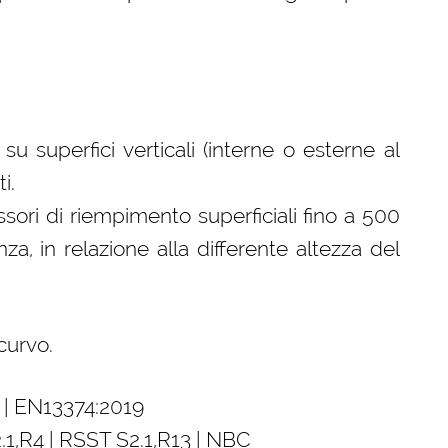
u superfici verticali (interne o esterne al
i.
sori di riempimento superficiali fino a 500
a, in relazione alla differente altezza del
 curvo.
 | EN13374:2019
.1,R4 | RSST S2.1,R13 | NBC