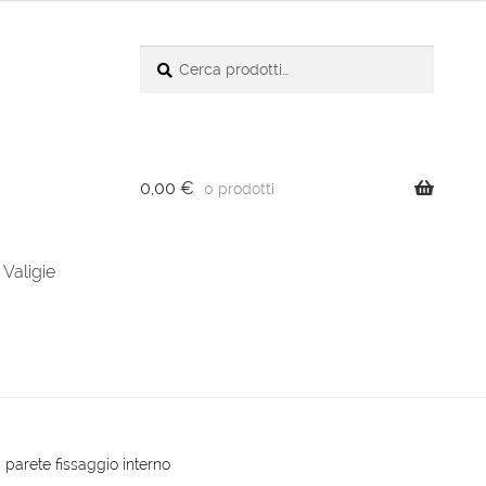
Cerca:
Cerca
0,00
€
0 prodotti
Valigie
a parete fissaggio interno