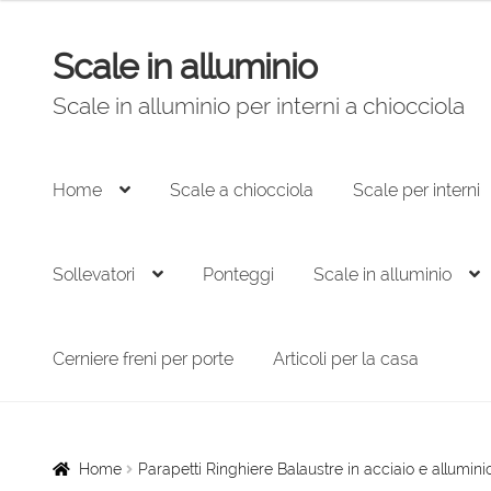
Scale in alluminio
Vai
Vai
alla
al
Scale in alluminio per interni a chiocciola
navigazione
contenuto
Home
Scale a chiocciola
Scale per interni
Sollevatori
Ponteggi
Scale in alluminio
Cerniere freni per porte
Articoli per la casa
Home
Parapetti Ringhiere Balaustre in acciaio e allumini