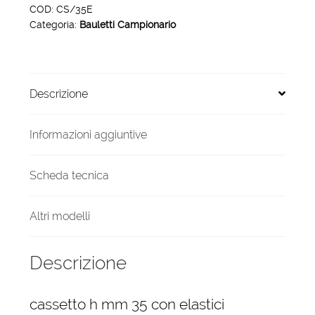
CS/35E
COD:
CS/35E
Categoria:
Bauletti Campionario
quantità
Descrizione
Informazioni aggiuntive
Scheda tecnica
Altri modelli
Descrizione
cassetto h mm 35 con elastici