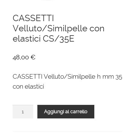
menu
Ponteggi
child
CASSETTI
Espandi
Scale in alluminio
Velluto/Similpelle con
il
menu
Espandi
elastici CS/35E
Parapetti Ringhiere Balaustre in acciaio e
child
il
alluminio
menu
48,00
€
child
Valigie
CASSETTI Velluto/Similpelle h mm 35
Cerniere freni per porte
con elastici
Articoli per la casa
CASSETTI
Aggiungi al carrello
Velluto/Similpelle
con
elastici