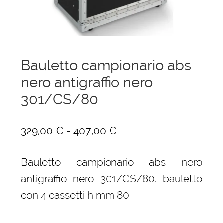
menu
Ponteggi
child
Espandi
Scale in alluminio
il
menu
Espandi
Bauletto campionario abs
Parapetti Ringhiere Balaustre in acciaio e
child
il
alluminio
nero antigraffio nero
menu
301/CS/80
child
Valigie
Cerniere freni per porte
Fascia
-
329,00
€
407,00
€
di
Articoli per la casa
Bauletto campionario abs nero
prezzo:
antigraffio nero 301/CS/80. bauletto
da
con 4 cassetti h mm 80
329,00 €
a