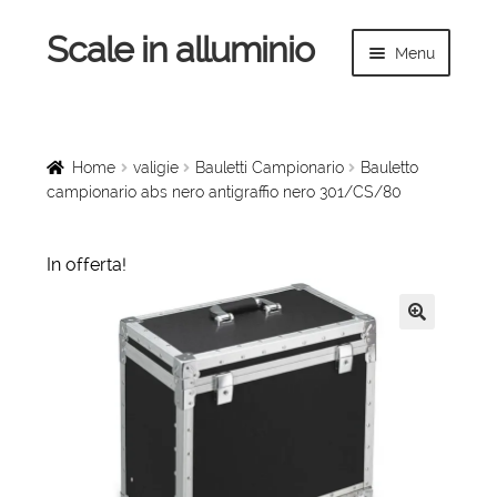
Scale in alluminio
Vai
Vai
Menu
alla
al
navigazione
contenuto
Espandi
Home
il
menu
Scale a chiocciola
Home
valigie
Bauletti Campionario
Bauletto
child
campionario abs nero antigraffio nero 301/CS/80
Scale per interni
In offerta!
Espandi
Linee vita
il
menu
Espandi
Scale in legno
🔍
child
il
menu
Rampe di carico
child
Espandi
Sollevatori
il