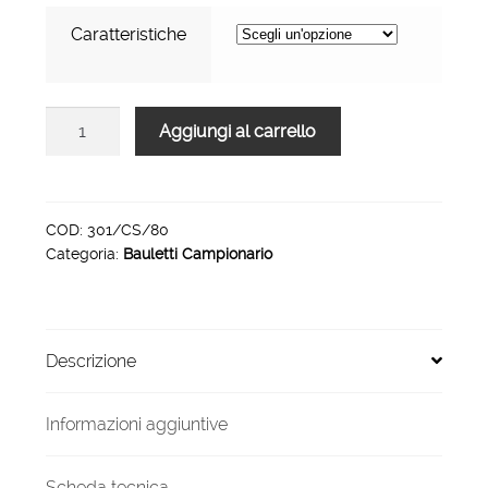
407,00 €
Caratteristiche
Bauletto
Aggiungi al carrello
campionario
abs
nero
antigraffio
COD:
301/CS/80
Categoria:
Bauletti Campionario
nero
301/CS/80
quantità
Descrizione
Informazioni aggiuntive
Scheda tecnica