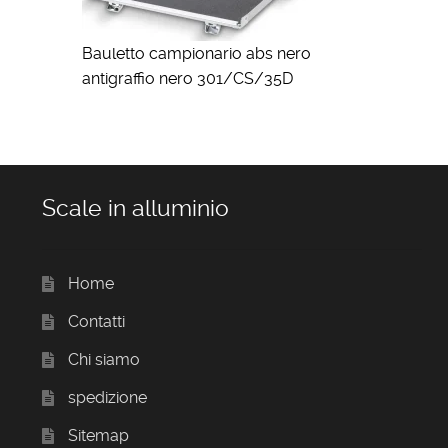
Bauletto campionario abs nero
antigraffio nero 301/CS/35D
Scale in alluminio
Home
Contatti
Chi siamo
spedizione
Sitemap