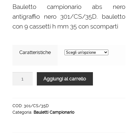
Bauletto campionario abs nero
prezzo:
antigraffio nero 301/CS/35D. bauletto
da
con 9 cassetti h mm 35 con scomparti
522,00 €
a
600,00 €
Caratteristiche
Bauletto
Aggiungi al carrello
campionario
abs
nero
antigraffio
COD:
301/CS/35D
Categoria:
Bauletti Campionario
nero
301/CS/35D
quantità