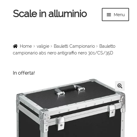
Scale in alluminio
Vai
Vai
Menu
alla
al
navigazione
contenuto
Espandi
Home
il
menu
Scale a chiocciola
Home
valigie
Bauletti Campionario
Bauletto
child
campionario abs nero antigraffio nero 301/CS/35D
Scale per interni
In offerta!
Espandi
Linee vita
il
menu
Espandi
Scale in legno
🔍
child
il
menu
Rampe di carico
child
Espandi
Sollevatori
il