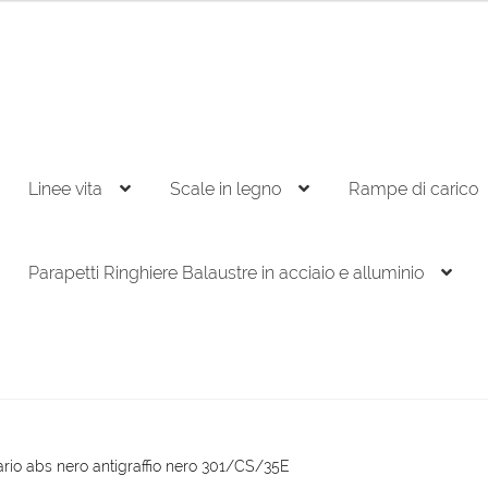
Linee vita
Scale in legno
Rampe di carico
Parapetti Ringhiere Balaustre in acciaio e alluminio
rio abs nero antigraffio nero 301/CS/35E