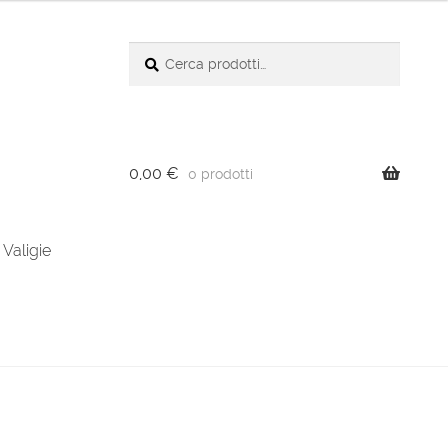
Cerca:
Cerca
0,00
€
0 prodotti
Valigie