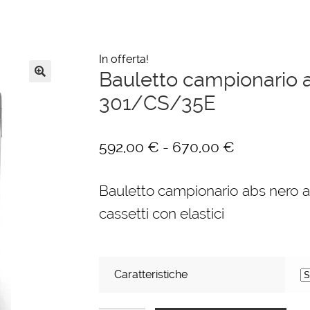
In offerta!
Bauletto campionario a
🔍
301/CS/35E
Fascia
-
592,00
€
670,00
€
di
Bauletto campionario abs nero a
prezzo:
cassetti con elastici
da
592,00 €
a
Caratteristiche
670,00 €