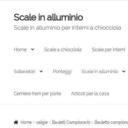
prezzo:
da
Scale in alluminio
Vai
Vai
592,00 €
alla
al
a
Scale in alluminio per interni a chiocciola
navigazione
contenuto
670,00 €
Home
Scale a chiocciola
Scale per interni
Sollevatori
Ponteggi
Scale in alluminio
Cerniere freni per porte
Articoli per la casa
Home
valigie
Bauletti Campionario
Bauletto campiona