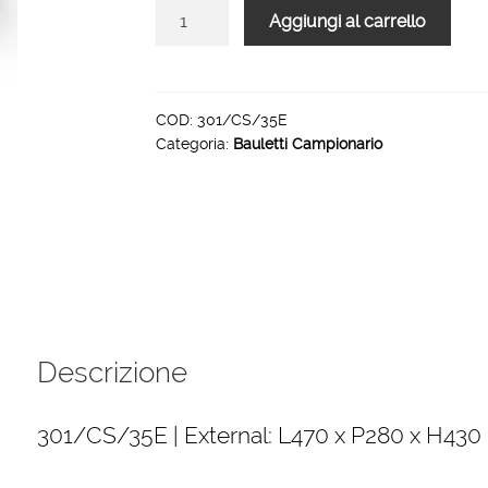
Bauletto
Aggiungi al carrello
campionario
abs
nero
antigraffio
COD:
301/CS/35E
Categoria:
Bauletti Campionario
nero
301/CS/35E
quantità
Descrizione
301/CS/35E | External: L470 x P280 x H430