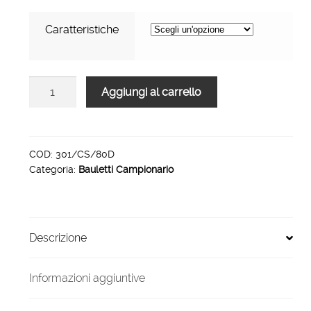
432,00 €
Caratteristiche
Bauletto
Aggiungi al carrello
campionario
abs
nero
antigraffio
COD:
301/CS/80D
Categoria:
Bauletti Campionario
nero
301/CS/80D
quantità
Descrizione
Informazioni aggiuntive