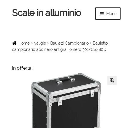
Scale in alluminio
Vai
Vai
Menu
alla
al
navigazione
contenuto
Espandi
Home
il
menu
Scale a chiocciola
Home
valigie
Bauletti Campionario
Bauletto
child
campionario abs nero antigraffio nero 301/CS/80D
Scale per interni
In offerta!
Espandi
Linee vita
il
menu
Espandi
Scale in legno
🔍
child
il
menu
Rampe di carico
child
Espandi
Sollevatori
il