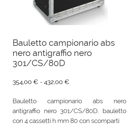
menu
Ponteggi
child
Espandi
Scale in alluminio
il
menu
Espandi
Parapetti Ringhiere Balaustre in acciaio e alluminio
Bauletto campionario abs
child
il
nero antigraffio nero
menu
Valigie
child
301/CS/80D
Cerniere freni per porte
Fascia
-
354,00
€
432,00
€
Articoli per la casa
di
Bauletto campionario abs nero
prezzo:
antigraffio nero 301/CS/80D. bauletto
da
con 4 cassetti h mm 80 con scomparti
354,00 €
a