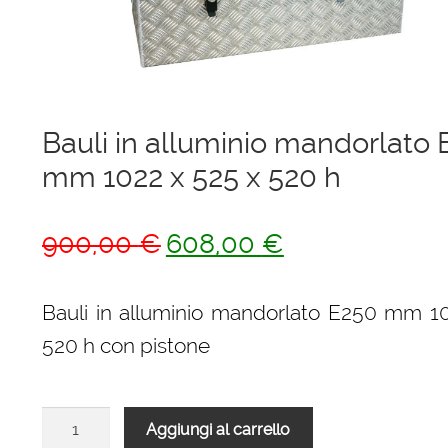
Ponteggi
Scale in alluminio
Parapetti Ringhiere Balaustre in acciaio e alluminio
Bauli in alluminio mandorlato
mm 1022 x 525 x 520 h
Valigie
Cerniere freni per porte
Il
Il
900,00
€
608,00
€
prezzo
prezzo
Articoli per la casa
originale
attuale
Bauli in alluminio mandorlato E250 mm 1
era:
è:
520 h con pistone
900,00 €.
608,00 €.
Bauli
Aggiungi al carrello
in