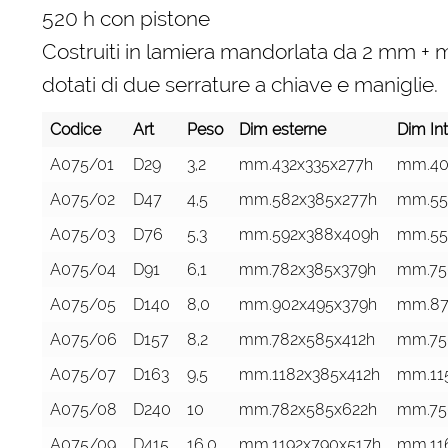
520 h con pistone
Costruiti in lamiera mandorlata da 2 mm + 
dotati di due serrature a chiave e maniglie.
Codice
Art
Peso
Dim esterne
Dim In
Codice
Art
Peso
Dim esterne
Dim In
A075/01
D29
3,2
mm.432x335x277h
mm.40
A075/02
D47
4,5
mm.582x385x277h
mm.55
A075/03
D76
5,3
mm.592x388x409h
mm.55
A075/04
D91
6,1
mm.782x385x379h
mm.75
A075/05
D140
8,0
mm.902x495x379h
mm.87
A075/06
D157
8,2
mm.782x585x412h
mm.75
A075/07
D163
9,5
mm.1182x385x412h
mm.11
A075/08
D240
10
mm.782x585x622h
mm.75
A075/09
D415
16,0
mm.1192x790x517h
mm.11