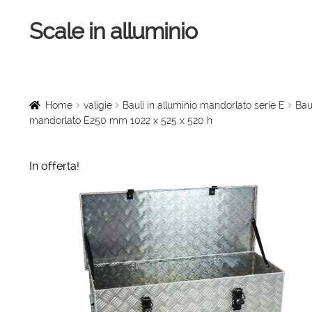
Scale in alluminio
Vai
Vai
alla
al
navigazione
contenuto
Home
Scale a chiocciola
Home
valigie
Bauli in alluminio mandorlato serie E
Baul
mandorlato E250 mm 1022 x 525 x 520 h
Scale per interni
In offerta!
Linee vita
Scale in legno
Rampe di carico
Sollevatori