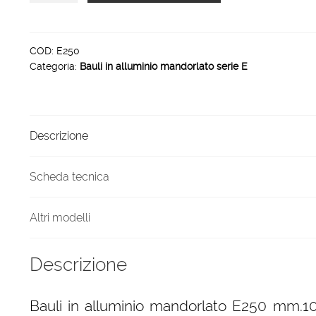
alluminio
mandorlato
E250
COD:
E250
Categoria:
Bauli in alluminio mandorlato serie E
mm
1022
x
525
Descrizione
x
520
h
Scheda tecnica
quantità
Altri modelli
Descrizione
Bauli in alluminio mandorlato E250 mm.1