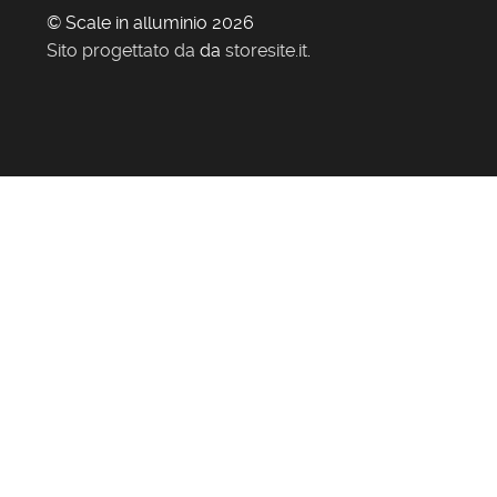
© Scale in alluminio 2026
Sito progettato da
da
storesite.it
.