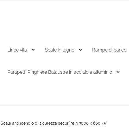
Linee vita
Scale in legno
Rampe di carico
Parapetti Ringhiere Balaustre in acciaio e alluminio
Scale antincendio di sicurezza securfire h 3000 x 600 45°