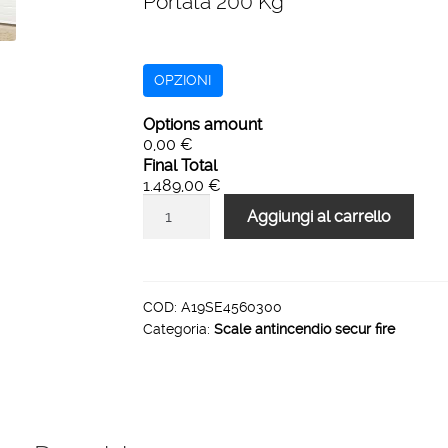
Portata 200 Kg
OPZIONI
Options amount
0,00 €
Final Total
1.489,00 €
Scale
Aggiungi al carrello
antincendio
di
sicurezza
securfire
COD:
A19SE4560300
Categoria:
Scale antincendio secur fire
h
3000
x
600
45°