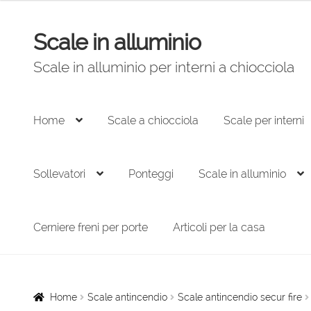
originale
attuale
era:
è:
Scale in alluminio
Vai
Vai
2.206,00 €.
1.489,00 €.
alla
al
Scale in alluminio per interni a chiocciola
navigazione
contenuto
Home
Scale a chiocciola
Scale per interni
Sollevatori
Ponteggi
Scale in alluminio
Cerniere freni per porte
Articoli per la casa
Home
Scale antincendio
Scale antincendio secur fire