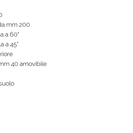
0
o da mm 200
a a 60°
a a 45°
riore
. mm 40 amovibile
 suolo