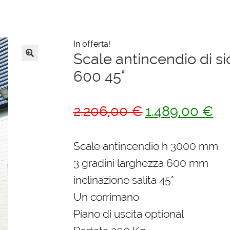
In offerta!
Scale antincendio di si
🔍
600 45°
Il
Il
2.206,00
€
1.489,00
€
prezzo
pre
originale
att
Scale antincendio h 3000 mm
era:
è:
3 gradini larghezza 600 mm
2.206,00 €.
1.4
inclinazione salita 45°
Un corrimano
Piano di uscita optional