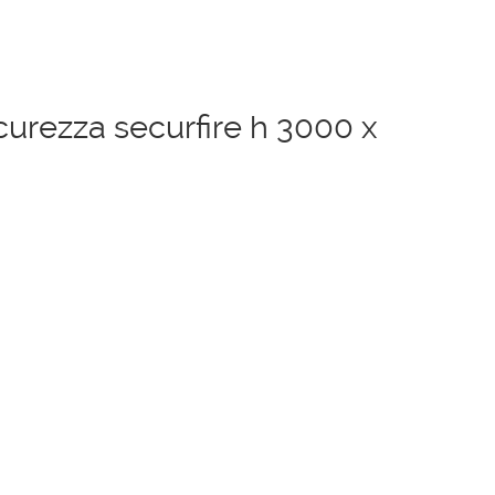
curezza securfire h 3000 x
zzo
uale
89,00 €.