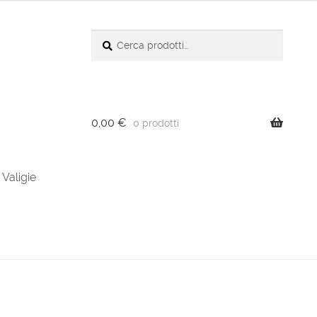
Cerca:
Cerca
0,00
€
0 prodotti
Valigie