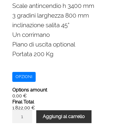
originale
attuale
Scale antincendio h 3400 mm
era:
è:
3 gradini larghezza 800 mm
2.699,00 €.
1.822,00 €.
inclinazione salita 45°
Un corrimano
Piano di uscita optional
Portata 200 Kg
OPZIONI
Options amount
0,00 €
Final Total
1.822,00 €
Scale
Aggiungi al carrello
antincendio
di