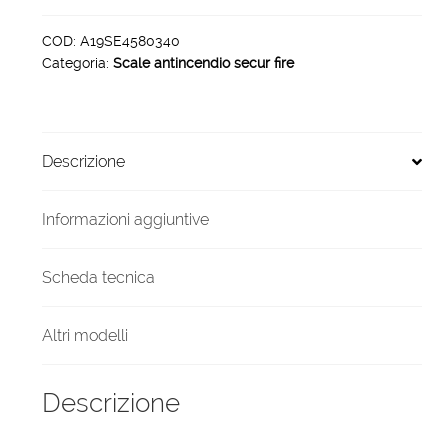
sicurezza
securfire
COD:
A19SE4580340
Categoria:
Scale antincendio secur fire
h
3400
x
800
Descrizione
45°
quantità
Informazioni aggiuntive
Scheda tecnica
Altri modelli
Descrizione