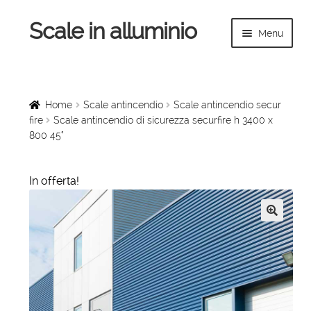
Scale in alluminio
Vai
Vai
Menu
alla
al
navigazione
contenuto
Espandi
Home
il
menu
Scale a chiocciola
Home
Scale antincendio
Scale antincendio secur
child
fire
Scale antincendio di sicurezza securfire h 3400 x
800 45°
Scale per interni
Espandi
Linee vita
In offerta!
il
menu
Espandi
Scale in legno
child
il
🔍
menu
Rampe di carico
child
Espandi
Sollevatori
il