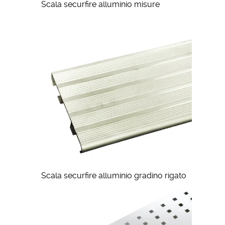
Scala securfire alluminio misure
Scala securfire alluminio gradino rigato