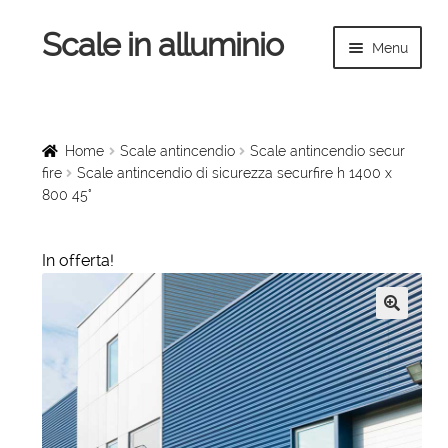
Scale in alluminio
Vai
Vai
Menu
alla
al
navigazione
contenuto
Espandi
Home
il
menu
Scale a chiocciola
Home
Scale antincendio
Scale antincendio secur
child
fire
Scale antincendio di sicurezza securfire h 1400 x
800 45°
Scale per interni
Espandi
Linee vita
In offerta!
il
menu
Espandi
Scale in legno
child
il
🔍
menu
Rampe di carico
child
Espandi
Sollevatori
il