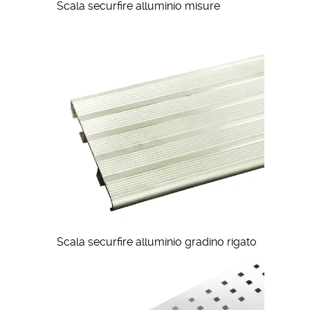
Scala securfire alluminio misure
Scala securfire alluminio gradino rigato