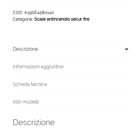
sicurezza
securfire
COD:
A19SE4580140
Categoria:
Scale antincendio secur fire
h
1400
x
800
Descrizione
45°
quantità
Informazioni aggiuntive
Scheda tecnica
Altri modelli
Descrizione