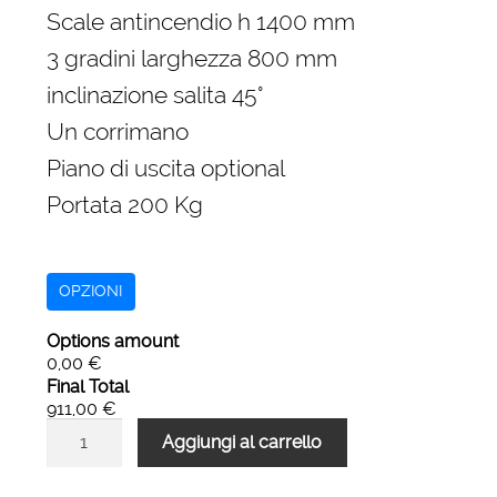
originale
attuale
Scale antincendio h 1400 mm
era:
è:
3 gradini larghezza 800 mm
1.350,00 €.
911,00 €.
inclinazione salita 45°
Un corrimano
Piano di uscita optional
Portata 200 Kg
OPZIONI
Options amount
0,00 €
Final Total
911,00 €
Scale
Aggiungi al carrello
antincendio
di