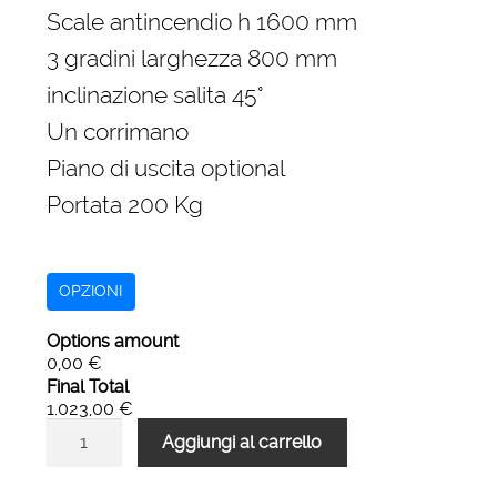
originale
attuale
Scale antincendio h 1600 mm
era:
è:
3 gradini larghezza 800 mm
1.516,00 €.
1.023,00 €.
inclinazione salita 45°
Un corrimano
Piano di uscita optional
Portata 200 Kg
OPZIONI
Options amount
0,00 €
Final Total
1.023,00 €
Scale
Aggiungi al carrello
antincendio
di