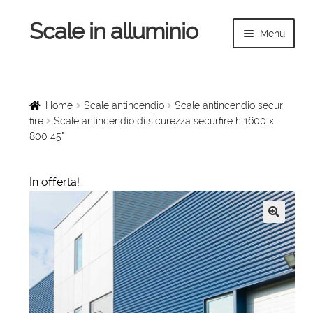
Scale in alluminio
Vai
Vai
Menu
alla
al
navigazione
contenuto
Espandi
Home
il
menu
Scale a chiocciola
Home
Scale antincendio
Scale antincendio secur
child
fire
Scale antincendio di sicurezza securfire h 1600 x
800 45°
Scale per interni
Espandi
Linee vita
In offerta!
il
menu
Espandi
Scale in legno
child
il
🔍
menu
Rampe di carico
child
Espandi
Sollevatori
il