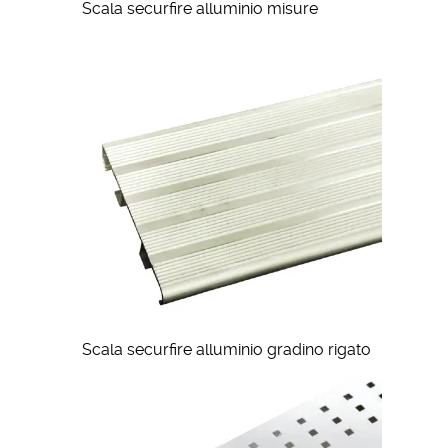
Scala securfire alluminio misure
Scala securfire alluminio gradino rigato