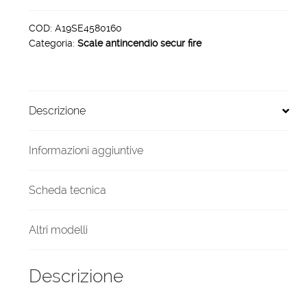
sicurezza
securfire
COD:
A19SE4580160
Categoria:
Scale antincendio secur fire
h
1600
x
800
Descrizione
45°
quantità
Informazioni aggiuntive
Scheda tecnica
Altri modelli
Descrizione