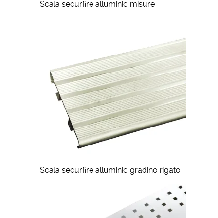
Scala securfire alluminio misure
Scala securfire alluminio gradino rigato