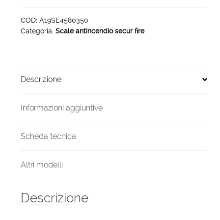
sicurezza
securfire
COD:
A19SE4580350
Categoria:
Scale antincendio secur fire
h
3500
x
800
Descrizione
60°
quantità
Informazioni aggiuntive
Scheda tecnica
Altri modelli
Descrizione