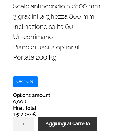
originale
attuale
Scale antincendio h 2800 mm
era:
è:
3 gradini larghezza 800 mm
2.240,00 €.
1.512,00 €.
Inclinazione salita 60°
Un corrimano
Piano di uscita optional
Portata 200 Kg
OPZIONI
Options amount
0,00 €
Final Total
1.512,00 €
Scale
Aggiungi al carrello
antincendio
di