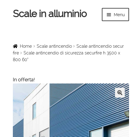
Scale in alluminio
Vai
Vai
Menu
alla
al
navigazione
contenuto
Espandi
Home
il
menu
Scale a chiocciola
Home
Scale antincendio
Scale antincendio secur
child
fire
Scale antincendio di sicurezza securfire h 3500 x
800 60°
Scale per interni
Espandi
Linee vita
In offerta!
il
menu
Espandi
Scale in legno
child
il
🔍
menu
Rampe di carico
child
Espandi
Sollevatori
il