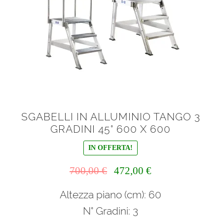
SGABELLI IN ALLUMINIO TANGO 3
GRADINI 45° 600 X 600
IN OFFERTA!
Il
Il
700,00
€
472,00
€
prezzo
prezzo
Altezza piano (cm): 60
originale
attuale
era:
è:
N° Gradini: 3
700,00 €.
472,00 €.