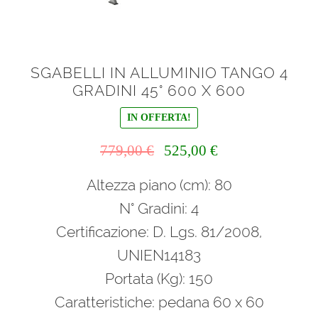
SGABELLI IN ALLUMINIO TANGO 4
GRADINI 45° 600 X 600
IN OFFERTA!
Il
Il
779,00
€
525,00
€
prezzo
prezzo
Altezza piano (cm): 80
originale
attuale
era:
è:
N° Gradini: 4
779,00 €.
525,00 €.
Certificazione: D. Lgs. 81/2008,
UNIEN14183
Portata (Kg): 150
Caratteristiche: pedana 60 x 60