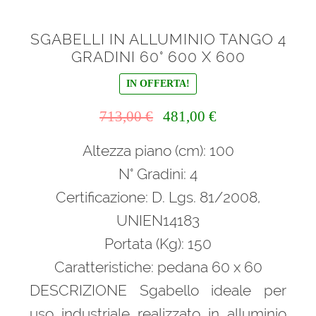
SGABELLI IN ALLUMINIO TANGO 4
GRADINI 60° 600 X 600
IN OFFERTA!
Il
Il
713,00
€
481,00
€
prezzo
prezzo
Altezza piano (cm): 100
originale
attuale
era:
è:
N° Gradini: 4
713,00 €.
481,00 €.
Certificazione: D. Lgs. 81/2008,
UNIEN14183
Portata (Kg): 150
Caratteristiche: pedana 60 x 60
DESCRIZIONE Sgabello ideale per
uso industriale realizzato in alluminio