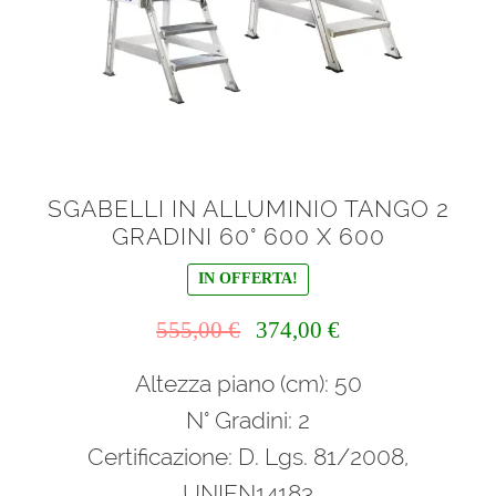
menu
Ponteggi
child
Espandi
Scale in alluminio
il
menu
Espandi
Parapetti Ringhiere Balaustre in acciaio e alluminio
child
il
menu
Valigie
SGABELLI IN ALLUMINIO TANGO 2
child
GRADINI 60° 600 X 600
Cerniere freni per porte
IN OFFERTA!
Articoli per la casa
Il
Il
555,00
€
374,00
€
prezzo
prezzo
Altezza piano (cm): 50
originale
attuale
era:
è:
N° Gradini: 2
555,00 €.
374,00 €.
Certificazione: D. Lgs. 81/2008,
UNIEN14183