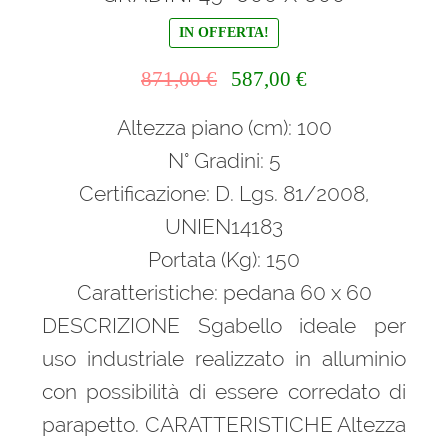
IN OFFERTA!
Il
Il
871,00
€
587,00
€
prezzo
prezzo
Altezza piano (cm): 100
originale
attuale
era:
è:
N° Gradini: 5
871,00 €.
587,00 €.
Certificazione: D. Lgs. 81/2008,
UNIEN14183
Portata (Kg): 150
Caratteristiche: pedana 60 x 60
DESCRIZIONE Sgabello ideale per
uso industriale realizzato in alluminio
con possibilità di essere corredato di
parapetto. CARATTERISTICHE Altezza