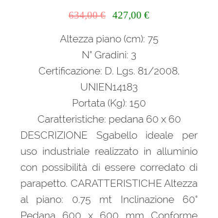
Il
Il
634,00
€
427,00
€
prezzo
prezzo
Altezza piano (cm): 75
originale
attuale
era:
è:
N° Gradini: 3
634,00 €.
427,00 €.
Certificazione: D. Lgs. 81/2008,
UNIEN14183
Portata (Kg): 150
Caratteristiche: pedana 60 x 60
DESCRIZIONE Sgabello ideale per
uso industriale realizzato in alluminio
con possibilità di essere corredato di
parapetto. CARATTERISTICHE Altezza
al piano: 0.75 mt Inclinazione 60°
Pedana 600 x 600 mm Conforme