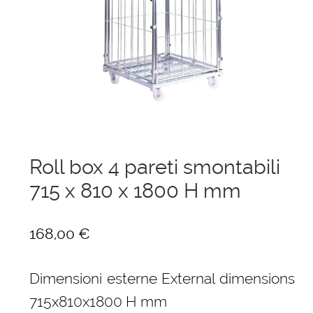
menu
Ponteggi
child
Espandi
Scale in alluminio
il
menu
Espandi
Parapetti Ringhiere Balaustre in acciaio e alluminio
child
il
menu
Valigie
child
Cerniere freni per porte
Roll box 4 pareti smontabili
715 x 810 x 1800 H mm
Articoli per la casa
168,00
€
Dimensioni esterne External dimensions
715x810x1800 H mm