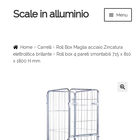
Scale in alluminio
Vai
Vai
Menu
alla
al
navigazione
contenuto
Espandi
Home
il
menu
Scale a chiocciola
Home
Carrelli
Roll Box Maglia acciaio Zincatura
child
elettrolitica brillante
Roll box 4 pareti smontabili 715 x 810
x 1800 H mm
Scale per interni
Espandi
Linee vita
il
menu
Espandi
🔍
Scale in legno
child
il
menu
Rampe di carico
child
Espandi
Sollevatori
il