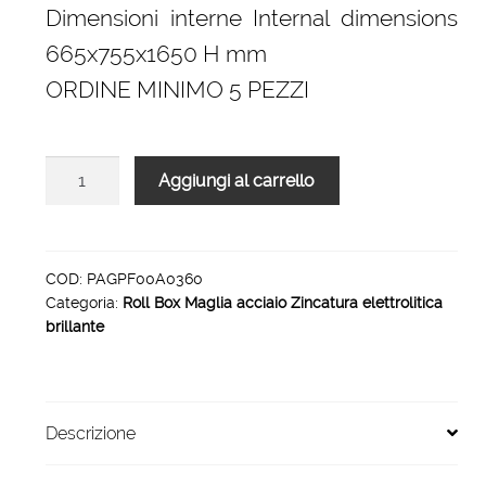
Dimensioni interne Internal dimensions
665x755x1650 H mm
ORDINE MINIMO 5 PEZZI
Roll
Aggiungi al carrello
box
4
pareti
smontabili
COD:
PAGPF00A0360
Categoria:
Roll Box Maglia acciaio Zincatura elettrolitica
715
brillante
x
810
x
1800
Descrizione
H
mm