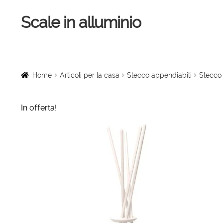
Scale in alluminio
Vai
Vai
alla
al
navigazione
contenuto
Home
Scale a chiocciola
Home
Articoli per la casa
Stecco appendiabiti
Stecco 
Scale per interni
In offerta!
Linee vita
Scale in legno
Rampe di carico
Sollevatori