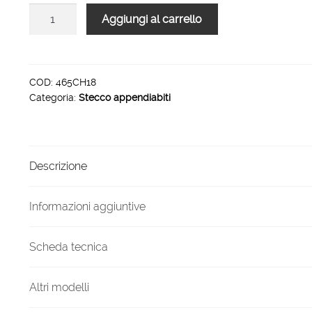
215,00 €.
161,00 €.
Stecco
Aggiungi al carrello
appendiabiti
in
faggio
massello
COD:
465CH18
Categoria:
Stecco appendiabiti
colore
Bianco
laccato
quantità
Descrizione
Informazioni aggiuntive
Scheda tecnica
Altri modelli