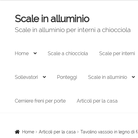
originale
attuale
era:
è:
Scale in alluminio
150,00 €.
110,00 €.
Vai
Vai
alla
al
Scale in alluminio per interni a chiocciola
navigazione
contenuto
Home
Scale a chiocciola
Scale per interni
Sollevatori
Ponteggi
Scale in alluminio
Cerniere freni per porte
Articoli per la casa
Home
Articoli per la casa
Tavolino vassoio in legno di 