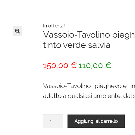
In offerta!
Vassoio-Tavolino piegh
🔍
tinto verde salvia
Il
Il
150,00
€
110,00
€
prezzo
prezzo
originale
attuale
Vassoio-Tavolino pieghevole i
era:
è:
adatto a qualsiasi ambiente, dal
150,00 €.
110,00 €
Vassoio-
Aggiungi al carrello
Tavolino
pieghevole