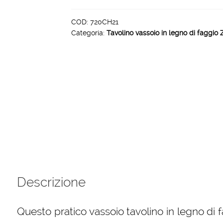
in
legno
COD:
720CH21
Categoria:
Tavolino vassoio in legno di faggio 
colore
faggio
tinto
verde
salvia
quantità
Descrizione
Questo pratico vassoio tavolino in legno di 