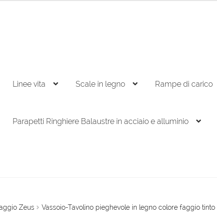
Linee vita
Scale in legno
Rampe di carico
Parapetti Ringhiere Balaustre in acciaio e alluminio
faggio Zeus
Vassoio-Tavolino pieghevole in legno colore faggio tinto