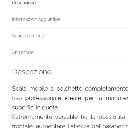
Descrizione
due
metri
MAREA
Informazioni aggiuntive
quantità
Scheda tecnica
Altri modelli
Descrizione
Scala mobile a palchetto completamente
uso professionale ideale per la manute
superfici in quota.
Estremamente versatile ha la possibilità 
frontale, aumentare l’altezza del parapetto