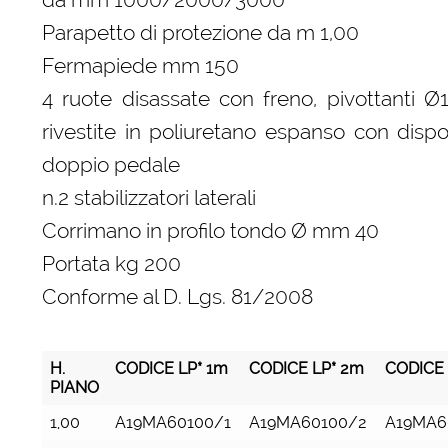
Parapetto di protezione da m 1,00
Fermapiede mm 150
4 ruote disassate con freno, pivottanti 
rivestite in poliuretano espanso con dispo
doppio pedale
n.2 stabilizzatori laterali
Corrimano in profilo tondo Ø mm 40
Portata kg 200
Conforme al D. Lgs. 81/2008
H.
CODICE LP* 1m
CODICE LP* 2m
CODICE 
PIANO
H.
CODICE LP* 1m
CODICE LP* 2m
CODICE 
1,00
A19MA60100/1
A19MA60100/2
A19MA6
PIANO