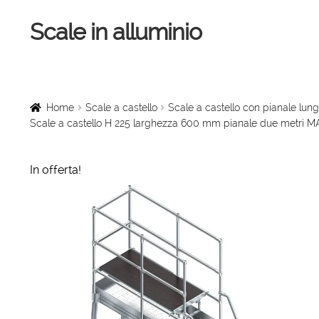
Scale in alluminio
Vai
Vai
alla
al
navigazione
contenuto
Home
Scale a chiocciola
Home
Scale a castello
Scale a castello con pianale l
Scale a castello H 225 larghezza 600 mm pianale due metri 
Scale per interni
In offerta!
Linee vita
Scale in legno
Rampe di carico
Sollevatori