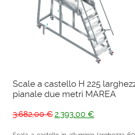
Ponteggi
Scale in alluminio
Parapetti Ringhiere Balaustre in acciaio e alluminio
Valigie
Cerniere freni per porte
Scale a castello H 225 largh
Articoli per la casa
pianale due metri MAREA
Il
Il
3.682,00
€
2.393,00
€
prezzo
prezzo
originale
attuale
Scala a castello in alluminio larghezza 