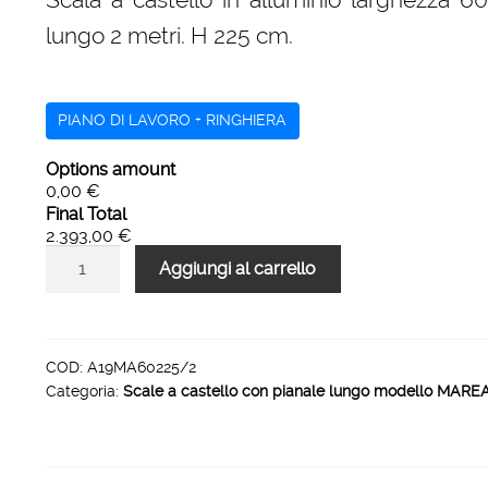
era:
è:
lungo 2 metri. H 225 cm.
3.682,00 €.
2.393,00 €.
PIANO DI LAVORO + RINGHIERA
Options amount
0,00 €
Final Total
2.393,00 €
Scale
Aggiungi al carrello
a
castello
H
225
COD:
A19MA60225/2
Categoria:
Scale a castello con pianale lungo modello MARE
larghezza
600
mm
pianale