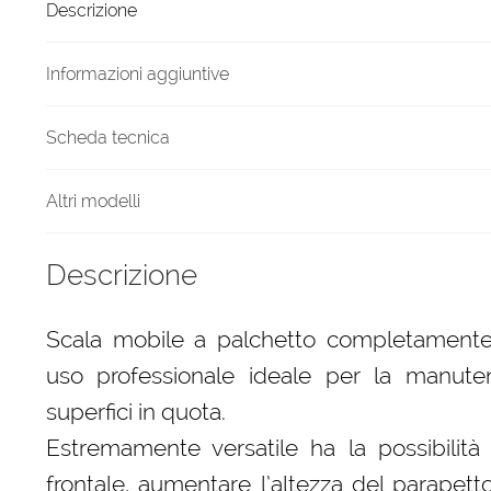
Descrizione
due
metri
MAREA
Informazioni aggiuntive
quantità
Scheda tecnica
Altri modelli
Descrizione
Scala mobile a palchetto completamente
uso professionale ideale per la manute
superfici in quota.
Estremamente versatile ha la possibilità 
frontale, aumentare l’altezza del parapetto