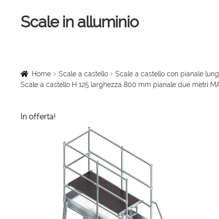
Scale in alluminio
Vai
Vai
alla
al
navigazione
contenuto
Home
Scale a chiocciola
Home
Scale a castello
Scale a castello con pianale l
Scale a castello H 125 larghezza 800 mm pianale due metri 
Scale per interni
In offerta!
Linee vita
Scale in legno
Rampe di carico
Sollevatori