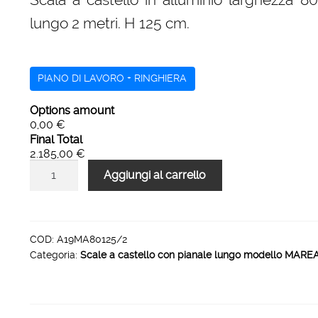
era:
è:
lungo 2 metri. H 125 cm.
3.361,00 €.
2.185,00 €.
PIANO DI LAVORO + RINGHIERA
Options amount
0,00 €
Final Total
2.185,00 €
Scale
Aggiungi al carrello
a
castello
H
125
COD:
A19MA80125/2
Categoria:
Scale a castello con pianale lungo modello MARE
larghezza
800
mm
pianale