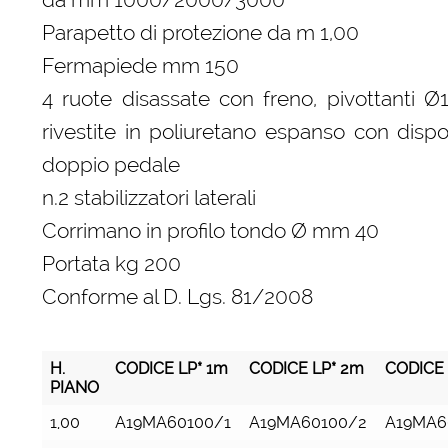
Parapetto di protezione da m 1,00
Fermapiede mm 150
4 ruote disassate con freno, pivottanti 
rivestite in poliuretano espanso con dispo
doppio pedale
n.2 stabilizzatori laterali
Corrimano in profilo tondo Ø mm 40
Portata kg 200
Conforme al D. Lgs. 81/2008
H.
CODICE LP* 1m
CODICE LP* 2m
CODICE 
PIANO
H.
CODICE LP* 1m
CODICE LP* 2m
CODICE 
1,00
A19MA60100/1
A19MA60100/2
A19MA6
PIANO