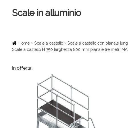
Scale in alluminio
Vai
Vai
alla
al
navigazione
contenuto
Home
Scale a chiocciola
Home
Scale a castello
Scale a castello con pianale l
Scale a castello H 350 larghezza 800 mm pianale tre metri M
Scale per interni
In offerta!
Linee vita
Scale in legno
Rampe di carico
Sollevatori