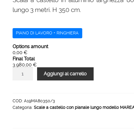
era:
è:
lungo 3 metri. H 350 cm.
6.123,00 €.
3.980,00 €.
PIANO DI LAVORO + RINGHIERA
Options amount
0,00 €
Final Total
3.980,00 €
Scale
Aggiungi al carrello
a
castello
H
350
COD:
A19MA80350/3
Categoria:
Scale a castello con pianale lungo modello MARE
larghezza
800
mm
pianale