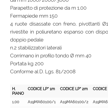
Parapetto di protezione da m 1,00
Fermapiede mm 150
4 ruote disassate con freno, pivottanti 
rivestite in poliuretano espanso con dispo
doppio pedale
n.2 stabilizzatori laterali
Corrimano in profilo tondo Ø mm 40
Portata kg 200
Conforme al D. Lgs. 81/2008
H.
CODICE LP* 1m
CODICE LP* 2m
CODICE 
PIANO
H.
CODICE LP* 1m
CODICE LP* 2m
CODICE 
1,00
A19MA60100/1
A19MA60100/2
A19MA6
PIANO