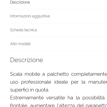
Descrizione
tre
metri
MAREA
Informazioni aggiuntive
quantità
Scheda tecnica
Altri modelli
Descrizione
Scala mobile a palchetto completamente
uso professionale ideale per la manute
superfici in quota.
Estremamente versatile ha la possibilità 
frontale, aumentare l’altezza del parapetto