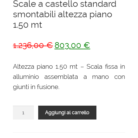
Scale a castello standard
smontabili altezza piano
1.50 mt
Il
Il
1.236,00
€
803,00
€
prezzo
prezzo
originale
attuale
Altezza piano 1.50 mt – Scala fissa in
era:
è:
alluminio assemblata a mano con
1.236,00 €.
803,00 €.
giunti in fusione.
Scale
Aggiungi al carrello
a
castello
standard