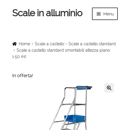
Scale in alluminio
Vai
Vai
Menu
alla
al
navigazione
contenuto
Espandi
Home
il
menu
Scale a chiocciola
Home
Scale a castello
Scale a castello standard
child
Scale a castello standard smontabili altezza piano
1.50 mt
Scale per interni
Espandi
Linee vita
In offerta!
il
menu
Espandi
Scale in legno
child
il
🔍
menu
Rampe di carico
child
Espandi
Sollevatori
il