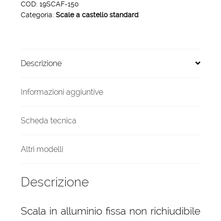
smontabili
COD:
19SCAF-150
Categoria:
Scale a castello standard
altezza
piano
1.50
mt
Descrizione
quantità
Informazioni aggiuntive
Scheda tecnica
Altri modelli
Descrizione
Scala in alluminio fissa non richiudibile