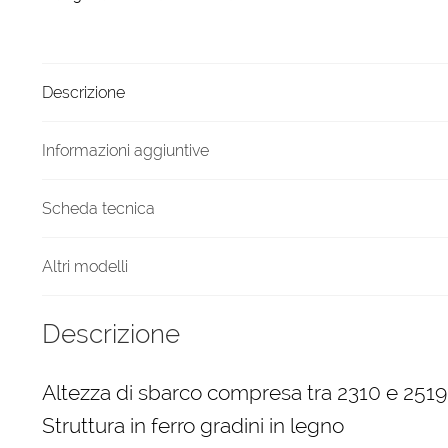
2519
diametro
1300
Descrizione
mm
quantità
Informazioni aggiuntive
Scheda tecnica
Altri modelli
Descrizione
Altezza di sbarco compresa tra 2310 e 25
Struttura in ferro gradini in legno