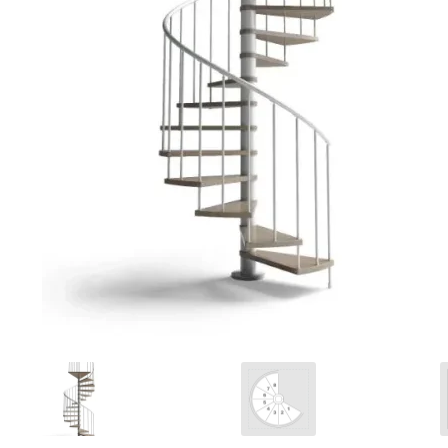
Ponteggi
Scale in alluminio
Parapetti Ringhiere Balaustre in acciaio e alluminio
Valigie
Cerniere freni per porte
Articoli per la casa