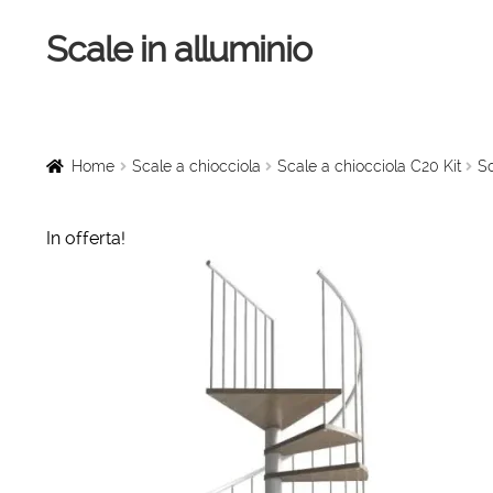
Scale in alluminio
Vai
Vai
alla
al
navigazione
contenuto
Home
Scale a chiocciola
Home
Scale a chiocciola
Scale a chiocciola C20 Kit
Sc
Scale per interni
In offerta!
Linee vita
Scale in legno
Rampe di carico
Sollevatori