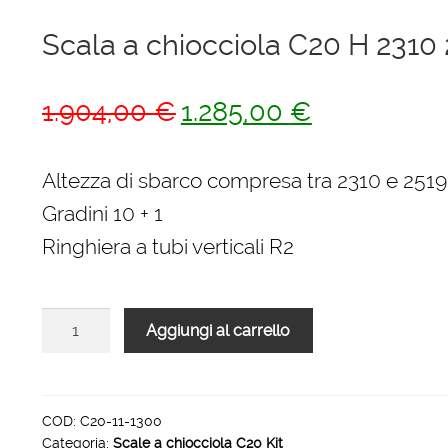
Scala a chiocciola C20 H 231
Il
Il
1.904,00
€
1.285,00
€
prezzo
prezzo
originale
attuale
Altezza di sbarco compresa tra 2310 e 25
era:
è:
Gradini 10 + 1
1.904,00 €.
1.285,00 €.
Ringhiera a tubi verticali R2
Scala
Aggiungi al carrello
a
chiocciola
C20
H
COD:
C20-11-1300
Categoria:
Scale a chiocciola C20 Kit
2310