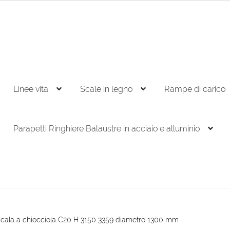
Linee vita
Scale in legno
Rampe di carico
Parapetti Ringhiere Balaustre in acciaio e alluminio
cala a chiocciola C20 H 3150 3359 diametro 1300 mm