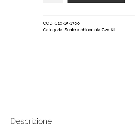
a
chiocciola
C20
H
COD:
C20-15-1300
Categoria:
Scale a chiocciola C20 Kit
3150
3359
diametro
1300
mm
quantità
Descrizione