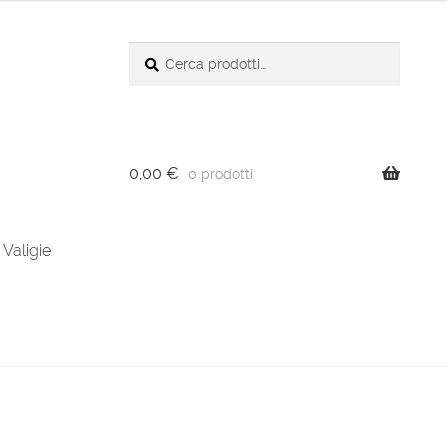
Cerca:
Cerca
0,00
€
0 prodotti
Valigie