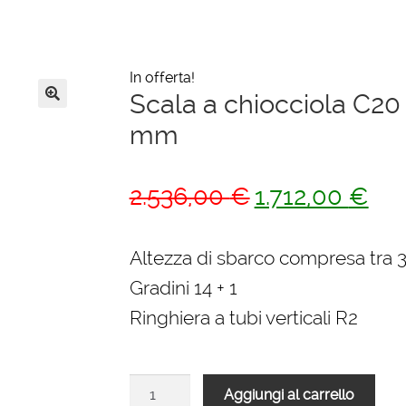
In offerta!
Scala a chiocciola C20
🔍
mm
Il
Il
2.536,00
€
1.712,00
€
prezzo
pre
originale
attu
Altezza di sbarco compresa tra
era:
è:
Gradini 14 + 1
2.536,00 €.
1.71
Ringhiera a tubi verticali R2
Scala
Aggiungi al carrello