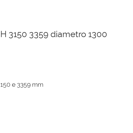
 H 3150 3359 diametro 1300
zzo
ale
 3150 e 3359 mm
2,00 €.