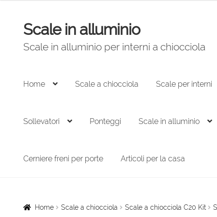
originale
attuale
era:
è:
Scale in alluminio
Vai
Vai
2.536,00 €.
1.712,00 €.
alla
al
Scale in alluminio per interni a chiocciola
navigazione
contenuto
Home
Scale a chiocciola
Scale per interni
Sollevatori
Ponteggi
Scale in alluminio
Cerniere freni per porte
Articoli per la casa
Home
Scale a chiocciola
Scale a chiocciola C20 Kit
S