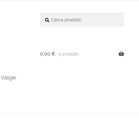
Cerca:
Cerca
0,00
€
0 prodotti
Valigie