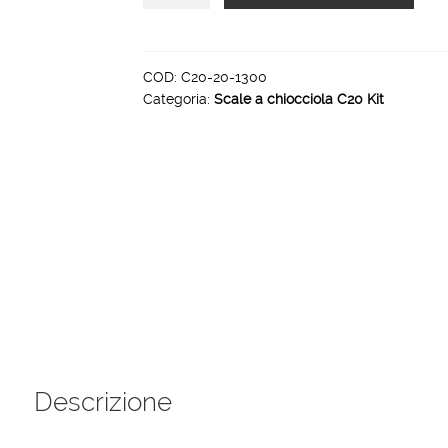
a
chiocciola
C20
H
COD:
C20-20-1300
Categoria:
Scale a chiocciola C20 Kit
4200
4409
diametro
1300
mm
quantità
Descrizione