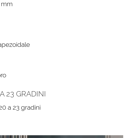
09 mm
rapezoidale
oro
 23 GRADINI
20 a 23 gradini