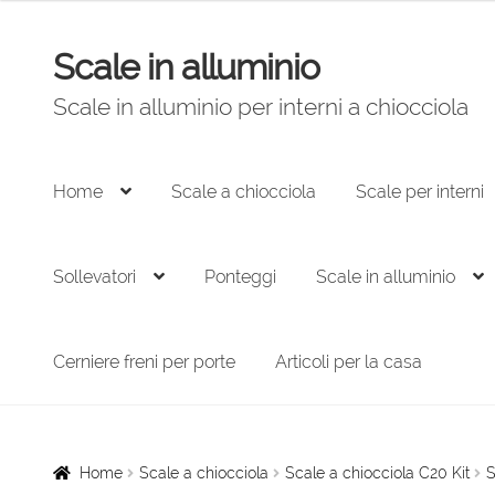
originale
attuale
era:
è:
Scale in alluminio
Vai
Vai
3.326,00 €.
2.245,00 €.
alla
al
Scale in alluminio per interni a chiocciola
navigazione
contenuto
Home
Scale a chiocciola
Scale per interni
Sollevatori
Ponteggi
Scale in alluminio
Cerniere freni per porte
Articoli per la casa
Home
Scale a chiocciola
Scale a chiocciola C20 Kit
S