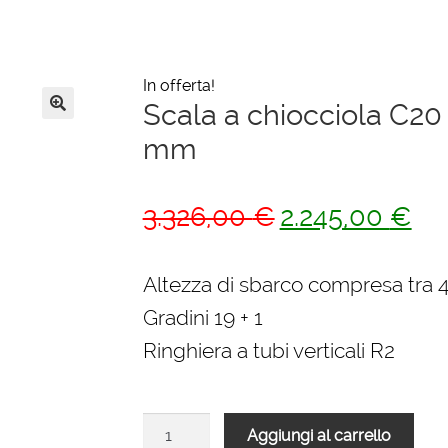
In offerta!
Scala a chiocciola C2
🔍
mm
Il
Il
3.326,00
€
2.245,00
€
prezzo
pre
originale
attu
Altezza di sbarco compresa tra
era:
è:
Gradini 19 + 1
3.326,00 €.
2.2
Ringhiera a tubi verticali R2
Scala
Aggiungi al carrello