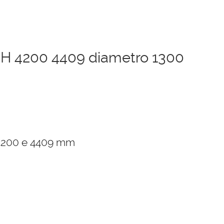
0 H 4200 4409 diametro 1300
zzo
ale
 4200 e 4409 mm
45,00 €.