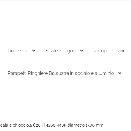
Linee vita
Scale in legno
Rampe di carico
Parapetti Ringhiere Balaustre in acciaio e alluminio
cala a chiocciola C20 H 4200 4409 diametro 1300 mm