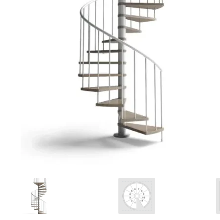
Ponteggi
Scale in alluminio
Parapetti Ringhiere Balaustre in acciaio e alluminio
Valigie
Cerniere freni per porte
Articoli per la casa