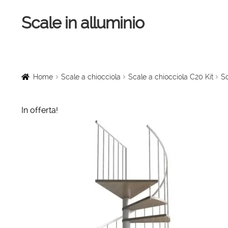
Scale in alluminio
Vai
Vai
alla
al
navigazione
contenuto
Home
Scale a chiocciola
Home
Scale a chiocciola
Scale a chiocciola C20 Kit
Sc
Scale per interni
In offerta!
Linee vita
Scale in legno
Rampe di carico
Sollevatori