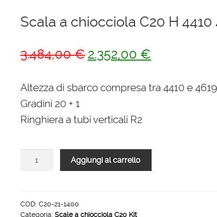
Scala a chiocciola C20 H 441
Il
Il
3.484,00
€
2.352,00
€
prezzo
prezzo
originale
attuale
Altezza di sbarco compresa tra 4410 e 46
era:
è:
Gradini 20 + 1
3.484,00 €.
2.352,00 €.
Ringhiera a tubi verticali R2
Scala
Aggiungi al carrello
a
chiocciola
C20
H
COD:
C20-21-1400
Categoria:
Scale a chiocciola C20 Kit
4410