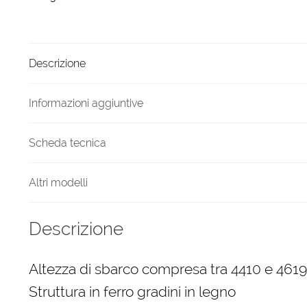
4619
diametro
1400
Descrizione
mm
quantità
Informazioni aggiuntive
Scheda tecnica
Altri modelli
Descrizione
Altezza di sbarco compresa tra 4410 e 46
Struttura in ferro gradini in legno