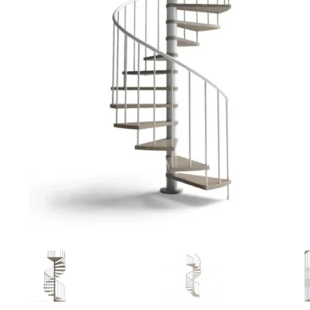
Ponteggi
Scale in alluminio
Parapetti Ringhiere Balaustre in acciaio e alluminio
Valigie
Cerniere freni per porte
Articoli per la casa