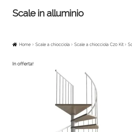
Scale in alluminio
Vai
Vai
alla
al
navigazione
contenuto
Home
Scale a chiocciola
Home
Scale a chiocciola
Scale a chiocciola C20 Kit
Sc
Scale per interni
In offerta!
Linee vita
Scale in legno
Rampe di carico
Sollevatori