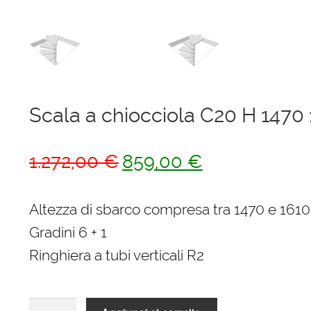
Scala a chiocciola C20 H 147
Il
Il
1.272,00
€
859,00
€
prezzo
prezzo
originale
attuale
Altezza di sbarco compresa tra 1470 e 16
era:
è:
Gradini 6 + 1
1.272,00 €.
859,00 €.
Ringhiera a tubi verticali R2
Scala