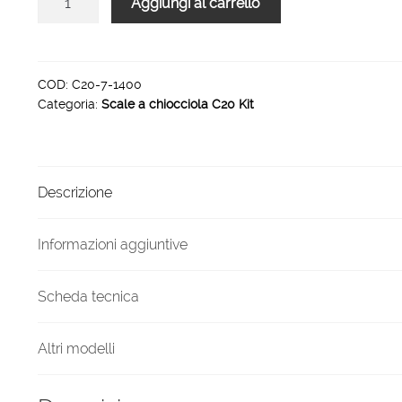
Aggiungi al carrello
a
chiocciola
C20
H
COD:
C20-7-1400
Categoria:
Scale a chiocciola C20 Kit
1470
1610
diametro
1400
Descrizione
mm
quantità
Informazioni aggiuntive
Scheda tecnica
Altri modelli