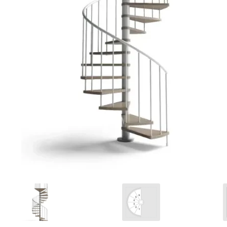
Ponteggi
Scale in alluminio
Parapetti Ringhiere Balaustre in acciaio e alluminio
Valigie
Cerniere freni per porte
Articoli per la casa