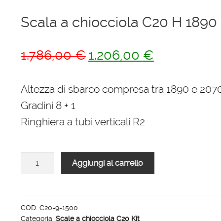
Scala a chiocciola C20 H 189
Il
Il
1.786,00
€
1.206,00
€
prezzo
prezzo
originale
attuale
Altezza di sbarco compresa tra 1890 e 20
era:
è:
Gradini 8 + 1
1.786,00 €.
1.206,00 €.
Ringhiera a tubi verticali R2
Scala
Aggiungi al carrello
a
chiocciola
C20
H
COD:
C20-9-1500
Categoria:
Scale a chiocciola C20 Kit
1890