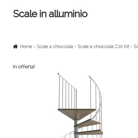
Scale in alluminio
Vai
Vai
alla
al
navigazione
contenuto
Home
Scale a chiocciola
Home
Scale a chiocciola
Scale a chiocciola C20 Kit
Sc
Scale per interni
In offerta!
Linee vita
Scale in legno
Rampe di carico
Sollevatori