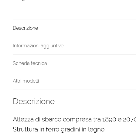
2070
diametro
1500
Descrizione
mm
quantità
Informazioni aggiuntive
Scheda tecnica
Altri modelli
Descrizione
Altezza di sbarco compresa tra 1890 e 20
Struttura in ferro gradini in legno