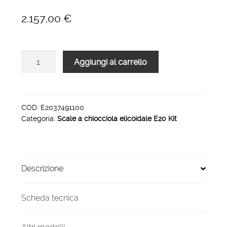
2.157,00
€
Scala
Aggiungi al carrello
a
chiocciola
E20
H
COD:
E2037491100
Categoria:
Scale a chiocciola elicoidale E20 Kit
3542-
3749
diametro
1100
Descrizione
mm
quantità
Scheda tecnica