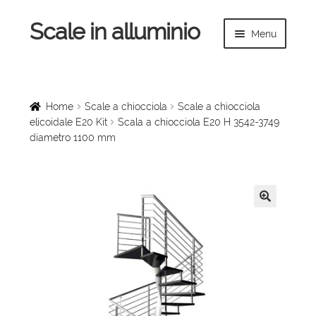
Scale in alluminio
Vai
Vai
Menu
alla
al
navigazione
contenuto
Espandi
Home
il
menu
Scale a chiocciola
Home
Scale a chiocciola
Scale a chiocciola
child
elicoidale E20 Kit
Scala a chiocciola E20 H 3542-3749
diametro 1100 mm
Scale per interni
Espandi
Linee vita
il
menu
Espandi
🔍
Scale in legno
child
il
menu
Rampe di carico
child
Espandi
Sollevatori
il